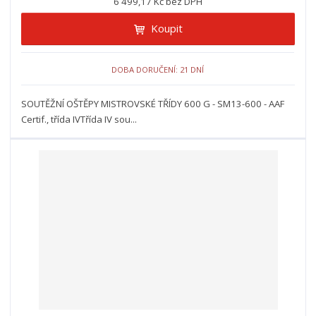
6 499,17 Kč bez DPH
Koupit
DOBA DORUČENÍ: 21 DNÍ
SOUTĚŽNÍ OŠTĚPY MISTROVSKÉ TŘÍDY 600 G - SM13-600 - AAF
Certif., třída IVTřída IV sou...