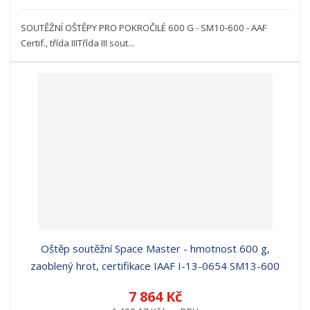
SOUTĚŽNÍ OŠTĚPY PRO POKROČILÉ 600 G - SM10-600 - AAF
Certif., třída IIITřída III sout...
Oštěp soutěžní Space Master - hmotnost 600 g,
zaoblený hrot, certifikace IAAF I-13-0654 SM13-600
7 864 Kč