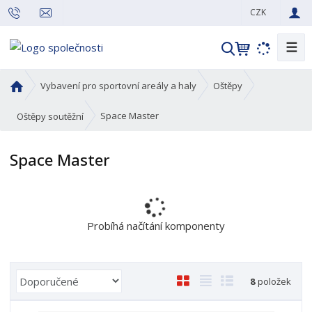
CZK
☰
V
y
h
Ú
Vybavení pro sportovní areály a haly
Oštěpy
l
v
o
e
Space Master
Oštěpy soutěžní
d
d
n
a
Space Master
í
t
s
t
r
a
Probíhá načítání komponenty
n
a
Ř
O
T
Ř
8
položek
a
b
a
á
z