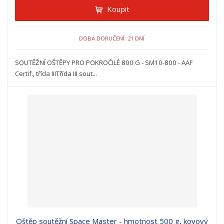
Koupit
DOBA DORUČENÍ: 21 DNÍ
SOUTĚŽNÍ OŠTĚPY PRO POKROČILÉ 800 G - SM10-800 - AAF
Certif., třída IIITřída III sout...
Oštěp soutěžní Space Master - hmotnost 500 g, kovový