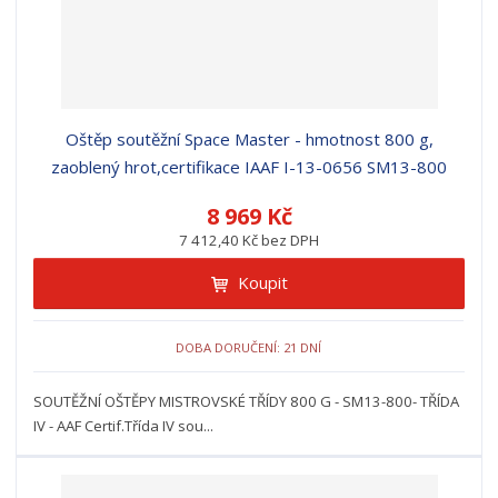
Oštěp soutěžní Space Master - hmotnost 800 g,
zaoblený hrot,certifikace IAAF I-13-0656 SM13-800
8 969 Kč
7 412,40 Kč bez DPH
Koupit
DOBA DORUČENÍ: 21 DNÍ
SOUTĚŽNÍ OŠTĚPY MISTROVSKÉ TŘÍDY 800 G - SM13-800- TŘÍDA
IV - AAF Certif.Třída IV sou...