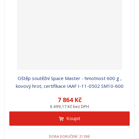
r
b
d
e
á
u
k
n
z
l
o
í
k
k
v
p
o
o
ý
r
o
v
v
v
d
ý
ý
ý
u
v
v
p
k
ý
ý
i
t
p
p
s
ů
i
i
Oštěp soutěžní Space Master - hmotnost 600 g ,
s
s
kovový hrot, certifikace IAAF I-11-0502 SM10-600
7 864 Kč
6 499,17 Kč bez DPH
Koupit
DOBA DORUČENÍ: 21 DNÍ