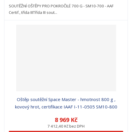
SOUTĚŽNÍ OŠTĚPY PRO POKROČILÉ 700 G - SM10-700 - AAF
Certif., třída IIITřída III sout...
Oštěp soutěžní Space Master - hmotnost 800 g ,
kovový hrot, certifikace IAAF I-11-0505 SM10-800
8 969 Kč
7 412,40 Kč bez DPH