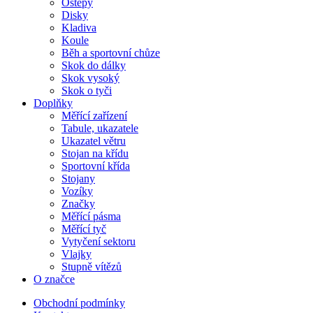
Oštěpy
Disky
Kladiva
Koule
Běh a sportovní chůze
Skok do dálky
Skok vysoký
Skok o tyči
Doplňky
Měřící zařízení
Tabule, ukazatele
Ukazatel větru
Stojan na křídu
Sportovní křída
Stojany
Vozíky
Značky
Měřící pásma
Měřící tyč
Vytyčení sektoru
Vlajky
Stupně vítězů
O značce
Obchodní podmínky