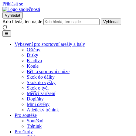
Přihlásit se
Vyhledat
Kdo hledá, ten najde
Vyhledat
☰
Vybavení pro sportovní areály a haly
Oštěpy
Disky
Kladiva
Koule
Běh a sportovní chůze
Skok do dálky
Skok do výšky
Skok o tyči
Měřící zařízení
Doplňky
Mini oštěpy
Atletický trénink
Pro soutěže
Soutěžní
Trénink
Pro školy