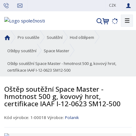
CZK
☰
V
y
h
Ú
Pro soutěže
Soutěžní
Hod oštěpem
l
v
o
e
Oštěpy soutěžní
Space Master
d
d
Oštěp soutěžní Space Master - hmotnost 500 g, kovový hrot,
n
a
certifikace IAAF I-12-0623 SM12-500
í
t
s
t
Oštěp soutěžní Space Master -
r
hmotnost 500 g, kovový hrot,
a
certifikace IAAF I-12-0623 SM12-500
n
a
K
Kód výrobce:
1-00018
Výrobce:
Polanik
ó
d