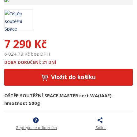
p
r
o
d
u
k
7 290 Kč
t
u
6 024,79 Kč bez DPH
:
1
DOBA DORUČENÍ: 21 DNÍ
8
7
Vložit do košíku
0
9
OŠTĚP SOUTĚŽNÍ SPACE MASTER cert.WA(IAAF) -
hmotnost 500g
Zeptejte se odborníka
Sdílet