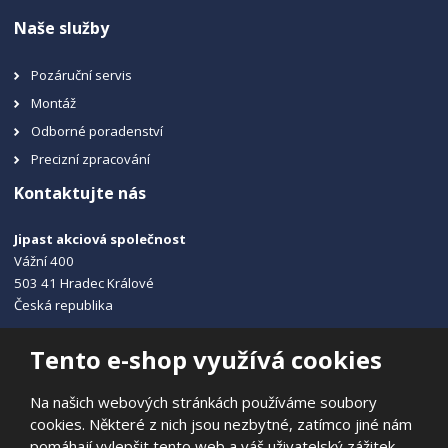
Naše služby
Pozáruční servis
Montáž
Odborné poradenství
Precizní zpracování
Kontaktujte nás
Jipast akciová společnost
Vážní 400
503 41 Hradec Králové
Česká republika
+420 495 215 115
Tento e-shop využívá cookies
info@jipast.cz
Na našich webových stránkách používáme soubory
cookies. Některé z nich jsou nezbytné, zatímco jiné nám
pomáhají vylepšit tento web a váš uživatelský zážitek.