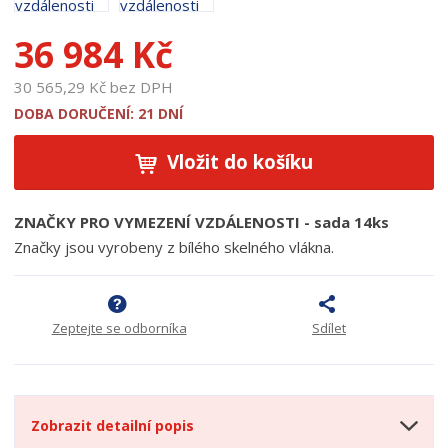
u
k
36 984 Kč
t
u
30 565,29 Kč bez DPH
:
1
DOBA DORUČENÍ: 21 DNÍ
1
4
Vložit do košíku
5
ZNAČKY PRO VYMEZENÍ VZDÁLENOSTI - sada 14ks
Značky jsou vyrobeny z bílého skelného vlákna.
Zeptejte se odborníka
Sdílet
Zobrazit detailní popis