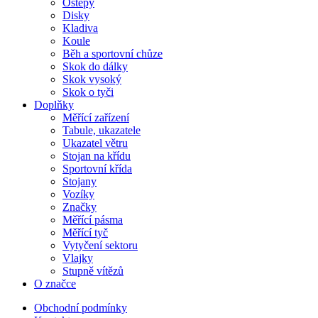
Oštěpy
Disky
Kladiva
Koule
Běh a sportovní chůze
Skok do dálky
Skok vysoký
Skok o tyči
Doplňky
Měřící zařízení
Tabule, ukazatele
Ukazatel větru
Stojan na křídu
Sportovní křída
Stojany
Vozíky
Značky
Měřící pásma
Měřící tyč
Vytyčení sektoru
Vlajky
Stupně vítězů
O značce
Obchodní podmínky