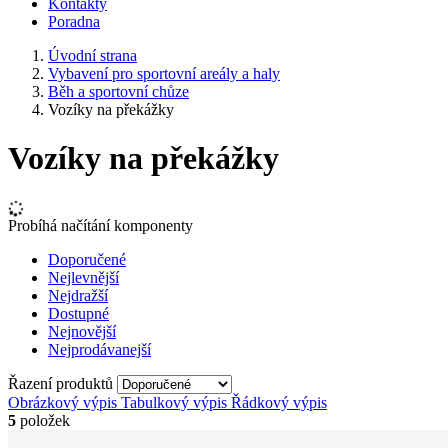
Kontakty
Poradna
Úvodní strana
Vybavení pro sportovní areály a haly
Běh a sportovní chůze
Vozíky na překážky
Vozíky na překážky
Probíhá načítání komponenty
Doporučené
Nejlevnější
Nejdražší
Dostupné
Nejnovější
Nejprodávanejší
Řazení produktů
Obrázkový výpis
Tabulkový výpis
Řádkový výpis
5
položek