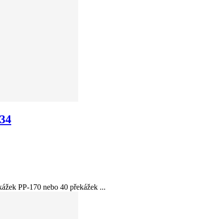
-34
k PP-170 nebo 40 překážek ...