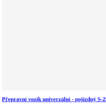
Přepravní vozík univerzální - pojízdný S-