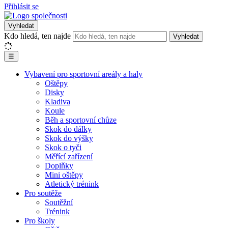
Přihlásit se
Vyhledat
Kdo hledá, ten najde
Vyhledat
☰
Vybavení pro sportovní areály a haly
Oštěpy
Disky
Kladiva
Koule
Běh a sportovní chůze
Skok do dálky
Skok do výšky
Skok o tyči
Měřící zařízení
Doplňky
Mini oštěpy
Atletický trénink
Pro soutěže
Soutěžní
Trénink
Pro školy