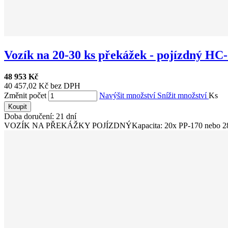
Vozík na 20-30 ks překážek - pojízdný HC
48 953 Kč
40 457,02 Kč bez DPH
Změnit počet
Navýšit množství
Snížit množství
Ks
Koupit
Doba doručení: 21 dní
VOZÍK NA PŘEKÁŽKY POJÍZDNÝKapacita: 20x PP-170 nebo 28x