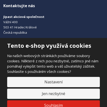
Kontaktujte nás
Jipast akciová společnost
Vážní 400
503 41 Hradec Králové
Česká republika
+420 495 215 115
Tento e-shop využívá cookies
info@jipast.cz
Na našich webových stránkách používáme soubory
cookies. Některé z nich jsou nezbytné, zatímco jiné nám
pomáhají vylepšit tento web a váš uživatelský zážitek.
Souhlasíte s používáním všech cookies?
© 2026, JIPAST akciová společnost
Prohlášení o přístupnosti
|
Ochrana osobních údajů
|
Mapa stránek
Nastavení
|
E
Jen nezbytné
B
VYROBILA
R
Á
N
VISA
MasterCard
Maestro
Souhlasím
A