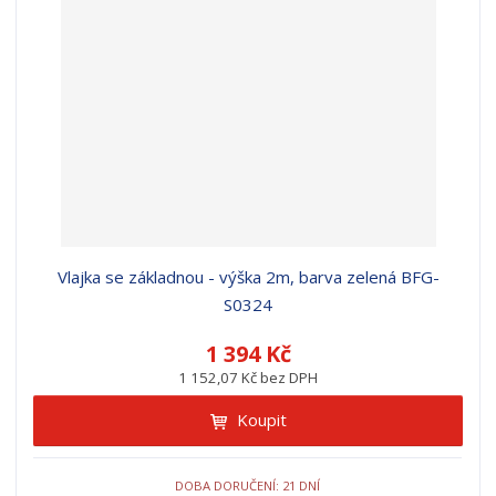
r
b
d
e
á
u
k
n
z
l
o
í
k
k
v
p
o
o
ý
r
o
v
v
v
d
ý
ý
ý
u
v
v
p
k
ý
ý
i
t
p
p
s
ů
i
i
Vlajka se základnou - výška 2m, barva zelená BFG-
s
s
S0324
1 394 Kč
1 152,07 Kč bez DPH
Koupit
DOBA DORUČENÍ: 21 DNÍ