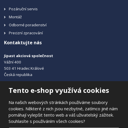
Pozáruční servis
Montáž
Odborné poradenství
Precizní zpracování
Kontaktujte nás
Jipast akciová společnost
Vážní 400
503 41 Hradec Králové
Česká republika
+420 495 215 115
Tento e-shop využívá cookies
info@jipast.cz
Na našich webových stránkách používáme soubory
cookies. Některé z nich jsou nezbytné, zatímco jiné nám
pomáhají vylepšit tento web a váš uživatelský zážitek.
Souhlasíte s používáním všech cookies?
© 2026, JIPAST akciová společnost