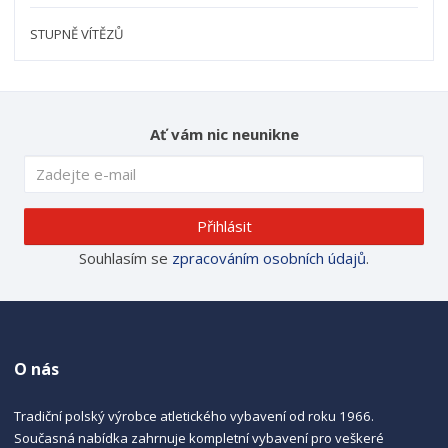
STUPNĚ VÍTĚZŮ
Ať vám nic neunikne
Přihlásit
Souhlasím se
zpracováním osobních údajů
.
O nás
Tradiční polský výrobce atletického vybavení od roku 1966.
Současná nabídka zahrnuje kompletní vybavení pro veškeré