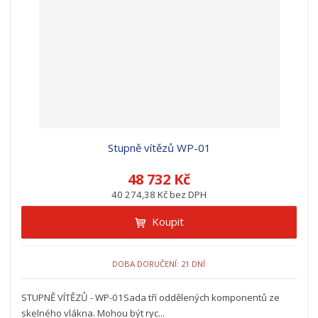
z
l
o
í
k
k
v
p
o
o
ý
r
o
v
v
v
d
ý
ý
ý
u
v
v
p
k
ý
ý
i
t
p
p
s
ů
i
i
Stupně vítězů WP-01
s
s
48 732 Kč
40 274,38 Kč bez DPH
Koupit
DOBA DORUČENÍ: 21 DNÍ
STUPNĚ VÍTĚZŮ - WP-01Sada tří oddělených komponentů ze
skelného vlákna. Mohou být ryc...