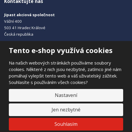
Kontaktujte nás
Jipast akciová společnost
Vážní 400
503 41 Hradec Králové
Česká republika
+420 495 215 115
Tento e-shop využívá cookies
info@jipast.cz
Na našich webových stránkách používáme soubory
cookies. Některé z nich jsou nezbytné, zatímco jiné nám
pomáhají vylepšit tento web a váš uživatelský zážitek.
Souhlasíte s používáním všech cookies?
© 2026, JIPAST akciová společnost
Prohlášení o přístupnosti
|
Ochrana osobních údajů
|
Mapa stránek
Nastavení
|
E
Jen nezbytné
B
VYROBILA
R
Á
N
VISA
MasterCard
Maestro
Souhlasím
A
.
C