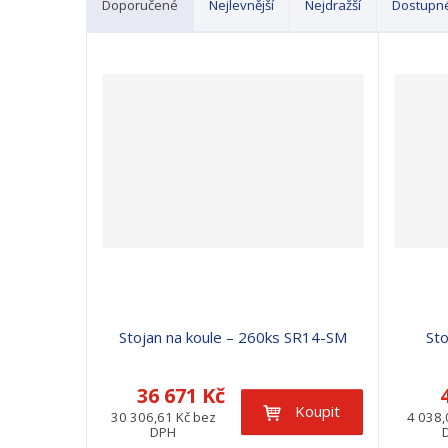
Doporučené
Nejlevnější
Nejdražší
Dostupn
Ř
a
z
e
n
í
p
r
o
d
u
k
t
ů
Stojan na koule – 260ks SR14-SM
Sto
36 671 Kč
Koupit
30 306,61 Kč bez
4 038,
DPH