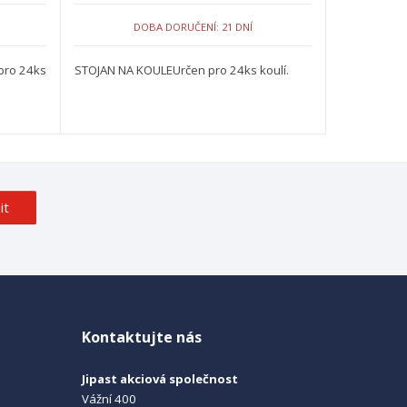
DOBA DORUČENÍ: 21 DNÍ
pro 24ks
STOJAN NA KOULEUrčen pro 24ks koulí.
it
Kontaktujte nás
Jipast akciová společnost
Vážní 400