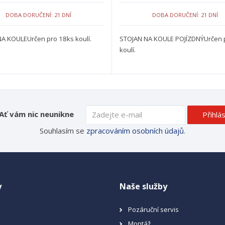
DOBA DORUČENÍ: 21 DNÍ
DOBA DORUČENÍ: 21 DNÍ
A KOULEUrčen pro 18ks koulí.
STOJAN NA KOULE POJÍZDNÝUrčen 
koulí.
Ať vám nic neunikne
Přihlás
Souhlasím se
zpracováním osobních údajů
.
y
Naše služby
Pozáruční servis
Montáž