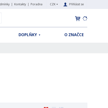
CZK
Přihlásit se
dmínky
Kontakty
Poradna
K
yhledat
d
o
h
DOPLŇKY
O ZNAČCE
l
e
d
á
,
t
e
n
n
a
j
d
e