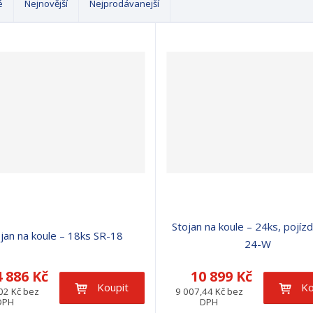
é
Nejnovější
Nejprodávanejší
Stojan na koule – 24ks, pojíz
jan na koule – 18ks SR-18
24-W
4 886 Kč
10 899 Kč
Koupit
Ko
02 Kč bez
9 007,44 Kč bez
DPH
DPH