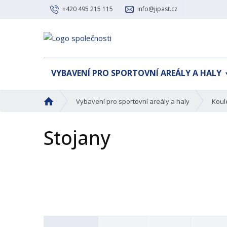
+420 495 215 115
info@jipast.cz
VYBAVENÍ PRO SPORTOVNÍ AREÁLY A HALY
Ú
Vybavení pro sportovní areály a haly
Koul
v
o
Stojany
d
n
í
s
t
r
a
n
a