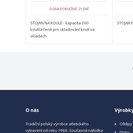
DOBA DORUČENÍ: 21 DNÍ
STOJAN NA KOULE - kapacita 260
STOJAN N
koulíUrčené pro skladování koulí ve
skladech
O nás
Výrobk
Tradiční polský výrobce atletického
Oštěpy
vybavení od roku 1966. Současná nabídka
Disky