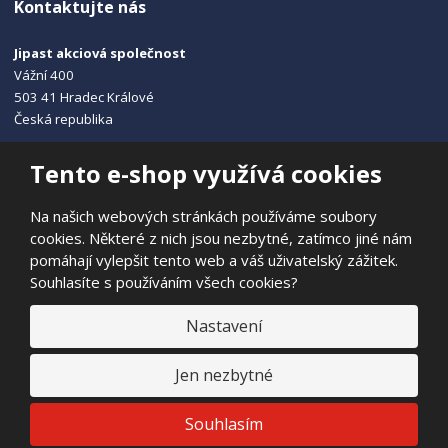
Kontaktujte nás
Jipast akciová společnost
Vážní 400
503 41 Hradec Králové
Česká republika
+420 495 215 115
Tento e-shop využívá cookies
info@jipast.cz
Na našich webových stránkách používáme soubory
cookies. Některé z nich jsou nezbytné, zatímco jiné nám
pomáhají vylepšit tento web a váš uživatelský zážitek.
Souhlasíte s používáním všech cookies?
© 2026, JIPAST akciová společnost
Prohlášení o přístupnosti
|
Ochrana osobních údajů
|
Mapa stránek
Nastavení
|
E
Jen nezbytné
B
VYROBILA
R
Á
N
VISA
MasterCard
Maestro
Souhlasím
A
.