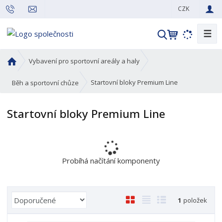
CZK
☰
V
y
h
Ú
Vybavení pro sportovní areály a haly
l
v
o
e
Startovní bloky Premium Line
Běh a sportovní chůze
d
d
n
a
Startovní bloky Premium Line
í
t
s
t
r
a
Probíhá načítání komponenty
n
a
Ř
O
T
Ř
1
položek
a
b
a
á
z