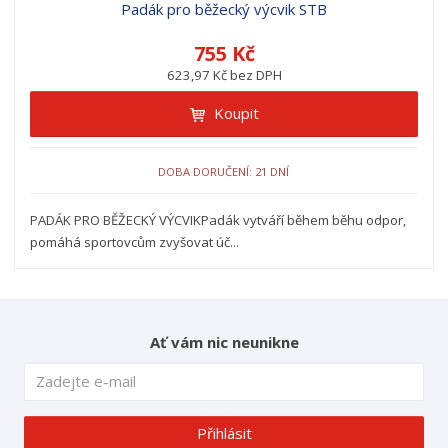
z
l
o
Padák pro běžecký výcvik STB
í
k
k
v
p
755 Kč
o
o
ý
r
623,97 Kč bez DPH
o
v
v
v
d
ý
ý
ý
Koupit
u
v
v
p
k
ý
ý
i
t
DOBA DORUČENÍ: 21 DNÍ
p
p
s
ů
i
i
PADÁK PRO BĚŽECKÝ VÝCVIKPadák vytváří během běhu odpor,
s
s
pomáhá sportovcům zvyšovat úč...
Ať vám nic neunikne
Přihlásit