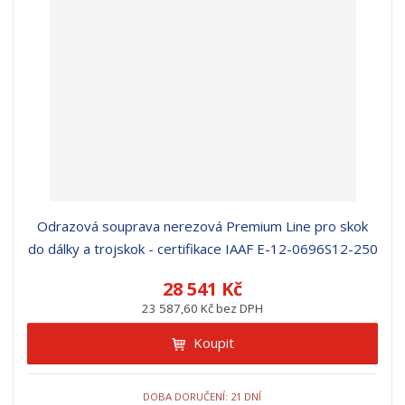
r
b
d
e
á
u
k
n
z
l
o
í
k
k
v
p
o
o
ý
r
o
v
v
v
d
ý
ý
ý
u
v
v
p
k
ý
ý
i
t
p
p
s
ů
i
i
Odrazová souprava nerezová Premium Line pro skok
s
s
do dálky a trojskok - certifikace IAAF E-12-0696S12-250
28 541 Kč
23 587,60 Kč bez DPH
Koupit
DOBA DORUČENÍ: 21 DNÍ