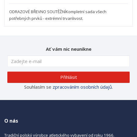
ODRAZOVÉ BŘEVNO SOUTĚŽNÍKompletní sada všech
potřebných prvků - extrémní trvanlivost.
Ať vám nic neunikne
Přihlásit
Souhlasím se
zpracováním osobních údajů
.
O nás
Tradiční polský výrobce atletického vybavení od roku 1966.