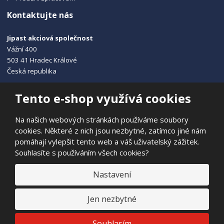
Kontaktujte nás
Jipast akciová společnost
Vážní 400
503 41 Hradec Králové
Česká republika
+420 495 215 115
Tento e-shop využívá cookies
info@jipast.cz
Na našich webových stránkách používáme soubory
cookies. Některé z nich jsou nezbytné, zatímco jiné nám
pomáhají vylepšit tento web a váš uživatelský zážitek.
Souhlasíte s používáním všech cookies?
© 2026, JIPAST akciová společnost
Prohlášení o přístupnosti
|
Ochrana osobních údajů
|
Mapa stránek
Nastavení
|
E
Jen nezbytné
B
VYROBILA
R
Á
N
VISA
MasterCard
Maestro
Souhlasím