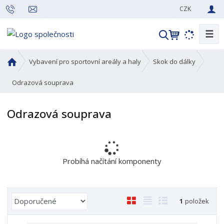
CZK
☰
V
y
h
Ú
Vybavení pro sportovní areály a haly
Skok do dálky
l
v
o
Odrazová souprava
e
d
d
n
a
Odrazová souprava
í
t
s
t
r
a
Probíhá načítání komponenty
n
a
Ř
O
T
Ř
1
položek
a
b
a
á
z