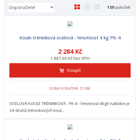
Ř
O
T
Ř
105
položek
a
b
a
á
z
r
b
d
e
á
u
k
n
z
l
o
Koule tréninková ocelová - hmotnost 4 kg PK-4
í
k
k
v
p
2 284 Kč
o
o
ý
r
1 887,60 Kč bez DPH
o
v
v
v
d
ý
ý
ý
Koupit
u
v
v
p
k
ý
ý
i
t
DOBA DORUČENÍ: 21 DNÍ
p
p
s
ů
i
i
OCELOVÁ KOULE TRÉNINKOVÁ - PK-4 - hmotnost 4kgV nabídce je
s
s
34 druhů tréninkových koul...