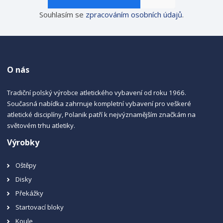
Souhlasím se
zpracováním osobních údajů
.
O nás
Tradiční polský výrobce atletického vybavení od roku 1966.
Současná nabídka zahrnuje kompletní vybavení pro veškeré
atletické disciplíny, Polanik patří k nejvýznamějším značkám na
světovém trhu atletiky.
Výrobky
Oštěpy
Disky
Překážky
Startovací bloky
Koule