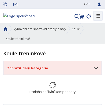
CZK
☰
V
y
h
Ú
Vybavení pro sportovní areály a haly
Koule
l
v
o
Koule tréninkové
e
d
d
n
a
Koule tréninkové
í
t
s
t
Zobrazit další kategorie
r
a
n
a
Probíhá načítání komponenty