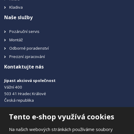
Kladiva
Naše služby
Pozáruční servis
Montáž
Odborné poradenství
Precizní zpracování
Kontaktujte nás
Jipast akciová společnost
Vážní 400
503 41 Hradec Králové
Česká republika
+420 495 215 115
Tento e-shop využívá cookies
info@jipast.cz
Na našich webových stránkách používáme soubory