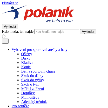
Přihlásit se
Vyhledat
Kdo hledá, ten najde
Vyhledat
☰
Vybavení pro sportovní areály a haly
Oštěpy
Disky
Kladiva
Koule
Běh a sportovní chůze
Skok do dálky
Skok do výšky
Skok o tyči
Měřící zařízení
Doplňky
Mini oštěpy
Atletický trénink
Pro soutěže