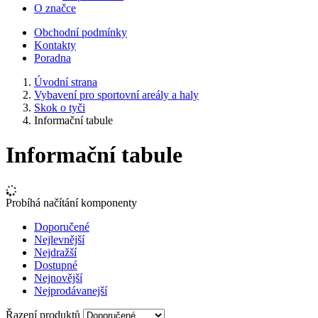
O značce
Obchodní podmínky
Kontakty
Poradna
Úvodní strana
Vybavení pro sportovní areály a haly
Skok o tyči
Informační tabule
Informační tabule
Probíhá načítání komponenty
Doporučené
Nejlevnější
Nejdražší
Dostupné
Nejnovější
Nejprodávanejší
Řazení produktů