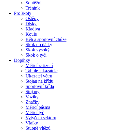
Soutěžní
Trénink
Pro školy
Oštěpy
Disky
Kladiva
Koule
Běh a sportovní chůze
Skok do dálky
Skok vysoký
Skok o tyči
Doplňky
Měřící zařízení
Tabule, ukazatele
Ukazatel větru
Stojan na křídu
Sportovní křída
Stojany
Vozíky
Značky
Měřící pásma
Měřící tyč
Vytyčení sektoru
Vlajky
Stupně vítězů