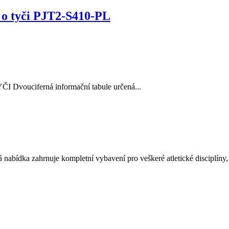
k o tyči PJT2-S410-PL
iferná informační tabule určená...
nabídka zahrnuje kompletní vybavení pro veškeré atletické disciplíny,