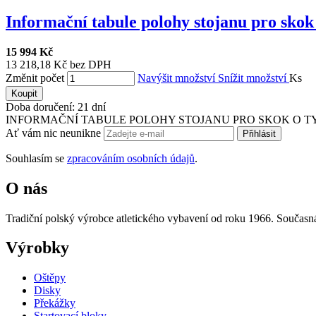
Informační tabule polohy stojanu pro sko
15 994 Kč
13 218,18 Kč bez DPH
Změnit počet
Navýšit množství
Snížit množství
Ks
Koupit
Doba doručení: 21 dní
INFORMAČNÍ TABULE POLOHY STOJANU PRO SKOK O TYČI Dvouc
Ať vám nic neunikne
Přihlásit
Souhlasím se
zpracováním osobních údajů
.
O nás
Tradiční polský výrobce atletického vybavení od roku 1966. Současná 
Výrobky
Oštěpy
Disky
Překážky
Startovací bloky