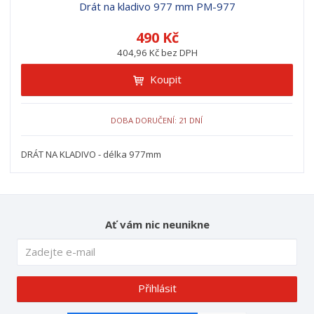
z
l
o
Drát na kladivo 977 mm PM-977
í
k
k
v
p
490 Kč
o
o
ý
r
404,96 Kč bez DPH
o
v
v
v
d
ý
ý
ý
Koupit
u
v
v
p
k
ý
ý
i
t
DOBA DORUČENÍ: 21 DNÍ
p
p
s
ů
i
i
DRÁT NA KLADIVO - délka 977mm
s
s
Ať vám nic neunikne
Přihlásit