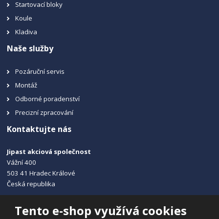
Startovací bloky
Koule
Kladiva
Naše služby
Pozáruční servis
Montáž
Odborné poradenství
Precizní zpracování
Kontaktujte nás
Jipast akciová společnost
Vážní 400
503 41 Hradec Králové
Česká republika
+420 495 215 115
Tento e-shop využívá cookies
info@jipast.cz