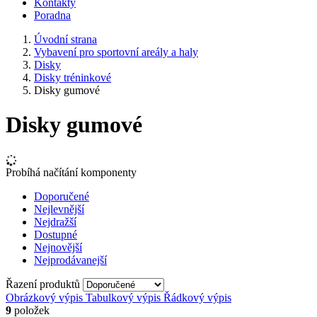
Kontakty
Poradna
Úvodní strana
Vybavení pro sportovní areály a haly
Disky
Disky tréninkové
Disky gumové
Disky gumové
Probíhá načítání komponenty
Doporučené
Nejlevnější
Nejdražší
Dostupné
Nejnovější
Nejprodávanejší
Řazení produktů
Obrázkový výpis
Tabulkový výpis
Řádkový výpis
9
položek