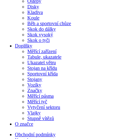
Oštěpy
Disky
Kladiva
Koule
Běh a sportovní chůze
Skok do dálky
Skok vysoký
Skok o tyči
Doplňky
Měřící zařízení
Tabule, ukazatele
Ukazatel větru
Stojan na křídu
Sportovní křída
Stojany
Vozíky
Značky
Měřící pásma
Měřící tyč
Vytyčení sektoru
Vlajky
Stupně vítězů
O značce
Obchodní podmínky