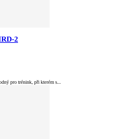
 HRD-2
pro trénink, při kterém s...