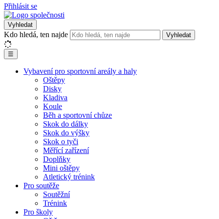
Přihlásit se
Vyhledat
Kdo hledá, ten najde
Vyhledat
☰
Vybavení pro sportovní areály a haly
Oštěpy
Disky
Kladiva
Koule
Běh a sportovní chůze
Skok do dálky
Skok do výšky
Skok o tyči
Měřící zařízení
Doplňky
Mini oštěpy
Atletický trénink
Pro soutěže
Soutěžní
Trénink
Pro školy