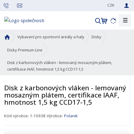
CZK
☰
V
y
h
Ú
Vybavení pro sportovní areály a haly
Disky
l
v
o
e
Disky Premium Line
d
d
Disk z karbonových vláken - lemovaný mosazným plátem,
n
a
certifikace IAAF, hmotnost 1,5 kg CCD17-1,5
í
t
s
t
Disk z karbonových vláken - lemovaný
r
mosazným plátem, certifikace IAAF,
a
hmotnost 1,5 kg CCD17-1,5
n
a
K
Kód výrobce:
1-10938
Výrobce:
Polanik
ó
d