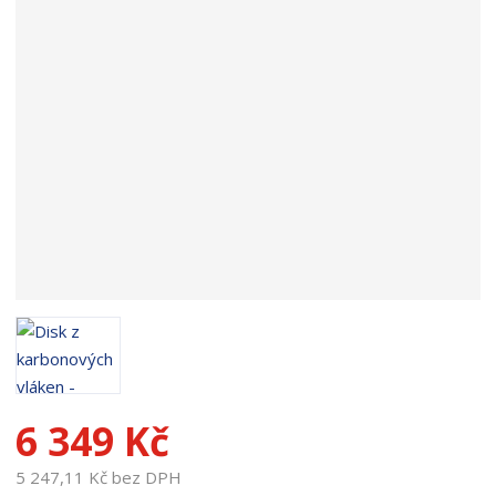
p
r
o
d
u
k
t
u
:
1
8
6
7
7
6 349 Kč
5 247,11 Kč bez DPH