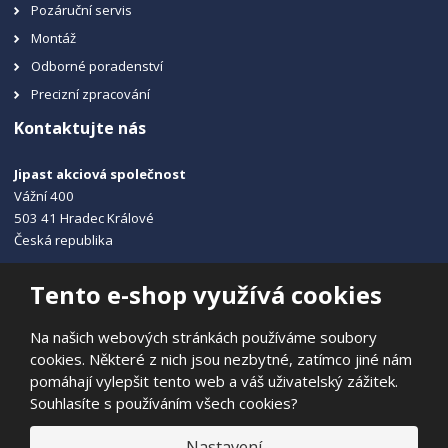
Pozáruční servis
Montáž
Odborné poradenství
Precizní zpracování
Kontaktujte nás
Jipast akciová společnost
Vážní 400
503 41 Hradec Králové
Česká republika
+420 495 215 115
Tento e-shop využívá cookies
info@jipast.cz
Na našich webových stránkách používáme soubory
cookies. Některé z nich jsou nezbytné, zatímco jiné nám
pomáhají vylepšit tento web a váš uživatelský zážitek.
Souhlasíte s používáním všech cookies?
© 2026, JIPAST akciová společnost
Prohlášení o přístupnosti
|
Ochrana osobních údajů
|
Mapa stránek
Nastavení