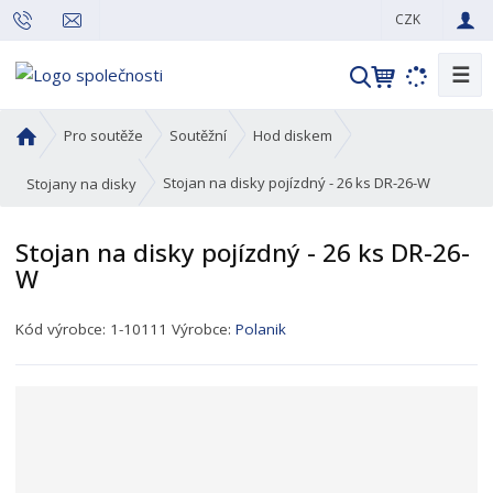
CZK
☰
V
y
h
Ú
Pro soutěže
Soutěžní
Hod diskem
l
v
o
e
Stojan na disky pojízdný - 26 ks DR-26-W
Stojany na disky
d
d
n
a
Stojan na disky pojízdný - 26 ks DR-26-
í
t
W
s
t
K
r
Kód výrobce:
1-10111
Výrobce:
Polanik
ó
a
d
n
p
a
r
o
d