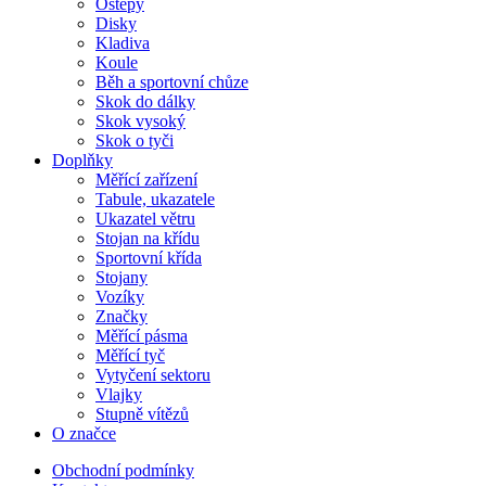
Oštěpy
Disky
Kladiva
Koule
Běh a sportovní chůze
Skok do dálky
Skok vysoký
Skok o tyči
Doplňky
Měřící zařízení
Tabule, ukazatele
Ukazatel větru
Stojan na křídu
Sportovní křída
Stojany
Vozíky
Značky
Měřící pásma
Měřící tyč
Vytyčení sektoru
Vlajky
Stupně vítězů
O značce
Obchodní podmínky