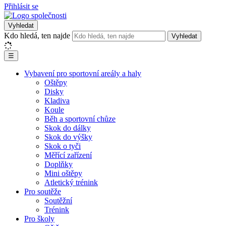
Přihlásit se
Vyhledat
Kdo hledá, ten najde
Vyhledat
☰
Vybavení pro sportovní areály a haly
Oštěpy
Disky
Kladiva
Koule
Běh a sportovní chůze
Skok do dálky
Skok do výšky
Skok o tyči
Měřící zařízení
Doplňky
Mini oštěpy
Atletický trénink
Pro soutěže
Soutěžní
Trénink
Pro školy