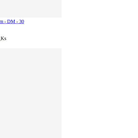
cm - DM - 30
í
Ks