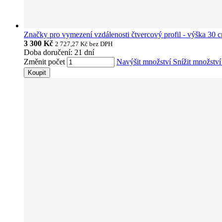
Značky pro vymezení vzdálenosti čtvercový profil - výška 30 
3 300 Kč
2 727,27 Kč
bez DPH
Doba doručení: 21 dní
Změnit počet
Navýšit množství
Snížit množstv
Koupit