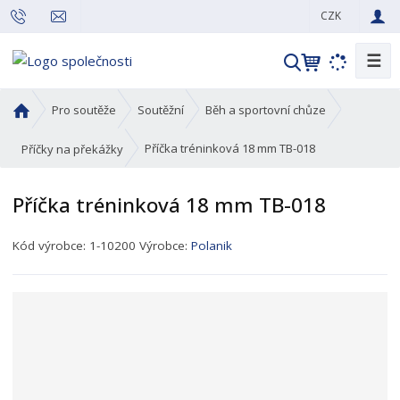
CZK
☰
V
y
h
Ú
Pro soutěže
Soutěžní
Běh a sportovní chůze
l
v
o
e
Příčka tréninková 18 mm TB-018
Příčky na překážky
d
d
n
a
Příčka tréninková 18 mm TB-018
í
t
s
K
Kód výrobce:
1-10200
Výrobce:
Polanik
t
ó
r
d
a
p
n
r
a
o
d
u
k