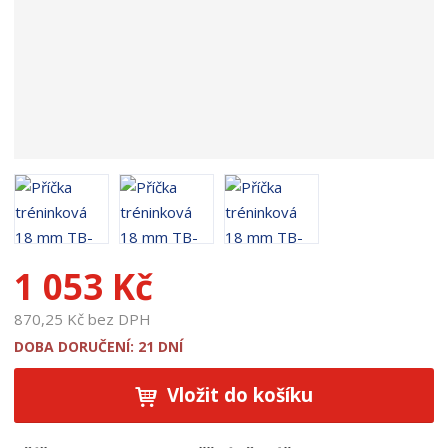
t
u
:
1
3
8
8
1 053 Kč
870,25 Kč bez DPH
DOBA DORUČENÍ: 21 DNÍ
Vložit do košíku