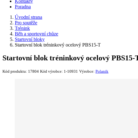
Kontakty
Poradna
Úvodní strana
Pro soutěže
Trénink
Běh a sportovní chůze
Startovní bloky
Startovní blok tréninkový ocelový PBS15-T
Startovní blok tréninkový ocelový PBS15-
Kód produktu:
17804
Kód výrobce:
1-10931
Výrobce:
Polanik