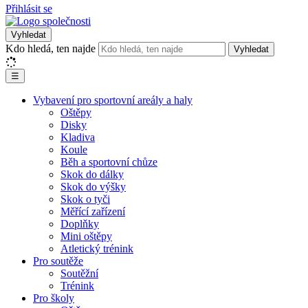
Přihlásit se
Vyhledat
Kdo hledá, ten najde
Vyhledat
☰
Vybavení pro sportovní areály a haly
Oštěpy
Disky
Kladiva
Koule
Běh a sportovní chůze
Skok do dálky
Skok do výšky
Skok o tyči
Měřící zařízení
Doplňky
Mini oštěpy
Atletický trénink
Pro soutěže
Soutěžní
Trénink
Pro školy