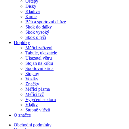
Oštěpy
Disky
Kladiva
Koule
Běh a sportovní chůze
Skok do dálky
Skok vysoký
Skok o tyči
Doplňky
Měřící zařízení
Tabule, ukazatele
Ukazatel větru
Stojan na křídu
Sportovní křída
Stojany
Vozíky
Značky
Měřící pásma
Měřící tyč
Vytyčení sektoru
Vlajky
Stupně vítězů
O značce
Obchodní podmínky