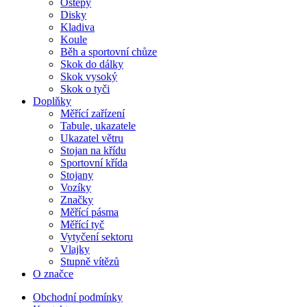
Oštěpy
Disky
Kladiva
Koule
Běh a sportovní chůze
Skok do dálky
Skok vysoký
Skok o tyči
Doplňky
Měřící zařízení
Tabule, ukazatele
Ukazatel větru
Stojan na křídu
Sportovní křída
Stojany
Vozíky
Značky
Měřící pásma
Měřící tyč
Vytyčení sektoru
Vlajky
Stupně vítězů
O značce
Obchodní podmínky