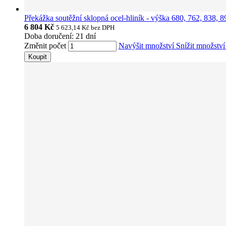
Překážka soutěžní sklopná ocel-hliník - výška 680, 762, 838,
6 804 Kč
5 623,14 Kč
bez DPH
Doba doručení: 21 dní
Změnit počet
Navýšit množství
Snížit množstv
Koupit