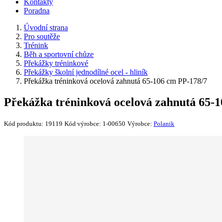
Kontakty
Poradna
Úvodní strana
Pro soutěže
Trénink
Běh a sportovní chůze
Překážky tréninkové
Překážky školní jednodílné ocel - hliník
Překážka tréninková ocelová zahnutá 65-106 cm PP-178/7
Překážka tréninková ocelová zahnutá 65-
Kód produktu:
19119
Kód výrobce:
1-00650
Výrobce:
Polanik