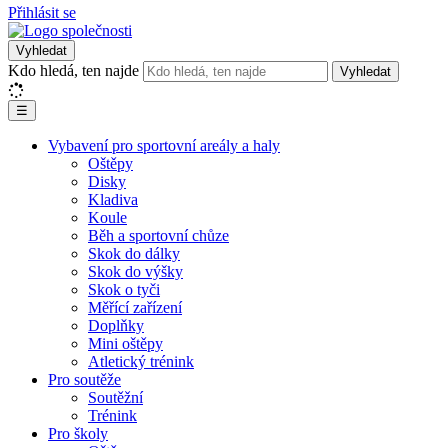
Přihlásit se
Vyhledat
Kdo hledá, ten najde
Vyhledat
☰
Vybavení pro sportovní areály a haly
Oštěpy
Disky
Kladiva
Koule
Běh a sportovní chůze
Skok do dálky
Skok do výšky
Skok o tyči
Měřící zařízení
Doplňky
Mini oštěpy
Atletický trénink
Pro soutěže
Soutěžní
Trénink
Pro školy