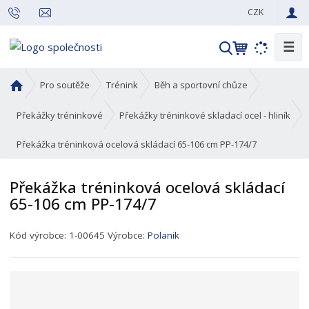
CZK
☰
V
y
h
Ú
Pro soutěže
Trénink
Běh a sportovní chůze
l
v
o
e
Překážky tréninkové
Překážky tréninkové skladací ocel - hliník
d
d
Překážka tréninková ocelová skládací 65-106 cm PP-174/7
n
a
í
t
s
Překážka tréninková ocelová skládací
t
65-106 cm PP-174/7
r
a
K
Kód výrobce:
1-00645
Výrobce:
Polanik
n
ó
a
d
p
r
o