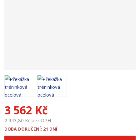
d
u
k
t
u
:
1
9
1
1
8
3 562 Kč
2 943,80 Kč bez DPH
DOBA DORUČENÍ: 21 DNÍ