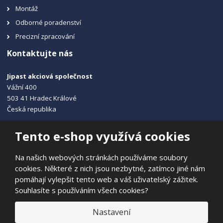
Montáž
Odborné poradenství
Precizní zpracování
Kontaktujte nás
Jipast akciová společnost
Vážní 400
503 41 Hradec Králové
Česká republika
+420 495 215 115
Tento e-shop využívá cookies
info@jipast.cz
Na našich webových stránkách používáme soubory
cookies. Některé z nich jsou nezbytné, zatímco jiné nám
pomáhají vylepšit tento web a váš uživatelský zážitek.
Souhlasíte s používáním všech cookies?
© 2026, JIPAST akciová společnost
Prohlášení o přístupnosti
|
Ochrana osobních údajů
|
Mapa stránek
Nastavení
|