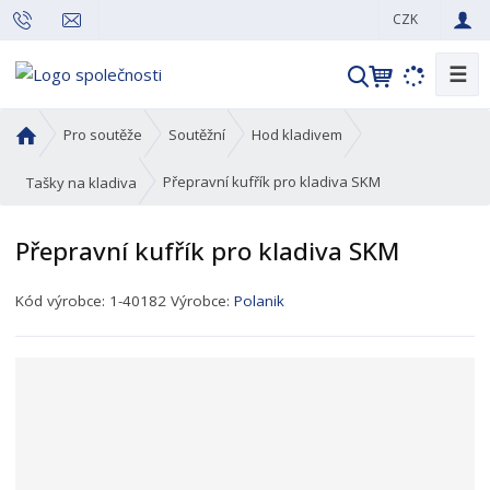
CZK
☰
V
y
h
Ú
Pro soutěže
Soutěžní
Hod kladivem
l
v
o
e
Přepravní kufřík pro kladiva SKM
Tašky na kladiva
d
d
n
a
Přepravní kufřík pro kladiva SKM
í
t
s
K
Kód výrobce:
1-40182
Výrobce:
Polanik
t
ó
r
d
a
p
n
r
a
o
d
u
k