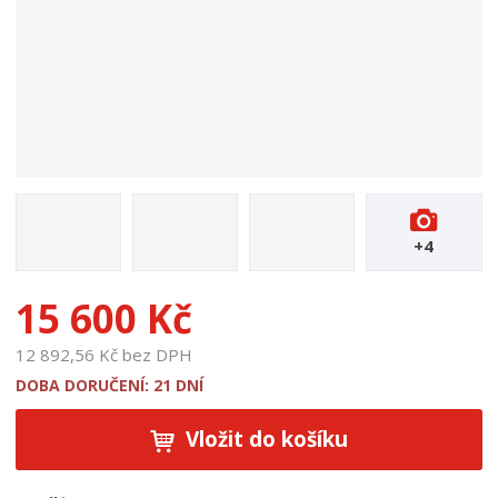
t
u
:
1
7
8
4
3
+4
15 600 Kč
12 892,56 Kč bez DPH
DOBA DORUČENÍ: 21 DNÍ
Vložit do košíku