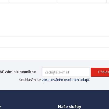
Ať vám nic neunikne
Přihlás
Souhlasím se
zpracováním osobních údajů
.
y
Naše služby