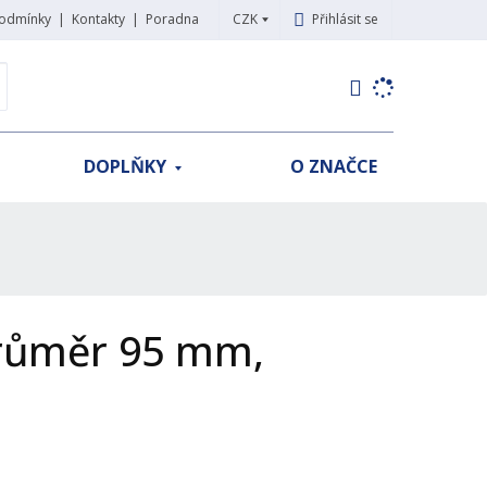
CZK
Přihlásit se
odmínky
Kontakty
Poradna
K
yhledat
d
o
h
DOPLŇKY
O ZNAČCE
l
e
d
á
,
t
e
průměr 95 mm,
n
n
a
j
d
e