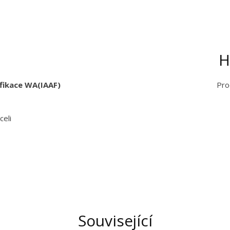
H
ifikace WA(IAAF)
Pro
celi
Související