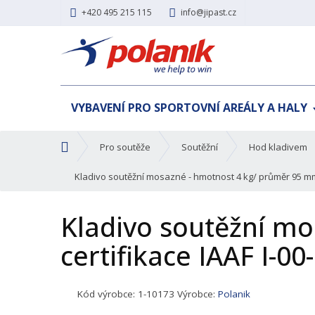
+420 495 215 115
info@jipast.cz
VYBAVENÍ PRO SPORTOVNÍ AREÁLY A HALY
Ú
Pro soutěže
Soutěžní
Hod kladivem
v
o
Kladivo soutěžní mosazné - hmotnost 4 kg/ průměr 95 mm,
d
n
Kladivo soutěžní m
í
s
certifikace IAAF I-0
t
r
a
K
Kód výrobce:
1-10173
Výrobce:
Polanik
n
ó