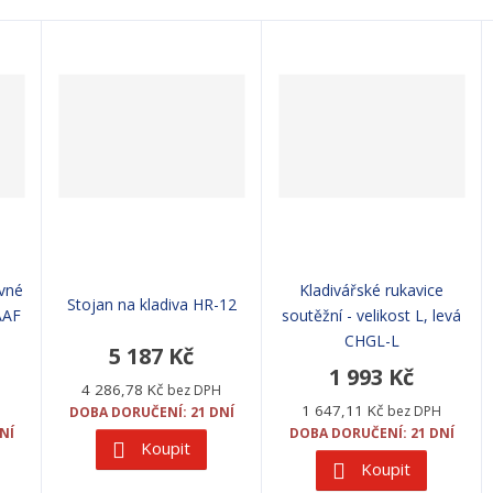
ovné
Kladivářské rukavice
Stojan na kladiva HR-12
AAF
soutěžní - velikost L, levá
CHGL-L
5 187 Kč
1 993 Kč
4 286,78 Kč
bez DPH
1 647,11 Kč
bez DPH
DOBA DORUČENÍ: 21 DNÍ
NÍ
DOBA DORUČENÍ: 21 DNÍ
Koupit
Koupit