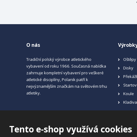
O nás
Výrobk
Tradiční polský výrobce atletického
Oštěpy
vybavení od roku 1966. Současná nabídka
Disky
zahrnuje kompletní vybavení pro veškeré
Překáž
atletické disciplíny, Polanik patří k
Startov
nejvýznamějším značkám na světovém trhu
atletiky.
Koule
Kladiv
Tento e-shop využívá cookies