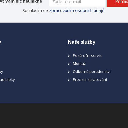
Ať vám nic neunikne
Přihlás
Souhlasím se
zpracováním osobních údajů
.
y
Naše služby
Pozáruční servis
Montáž
ky
Odborné poradenství
ací bloky
Precizní zpracování
a