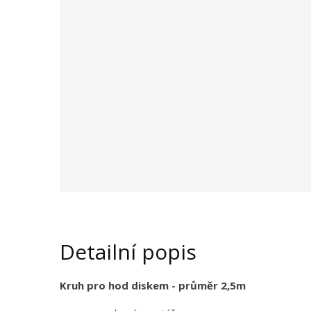
d
u
k
t
u
:
1
8
8
0
7
Detailní popis
Kruh pro hod diskem - průměr 2,5m