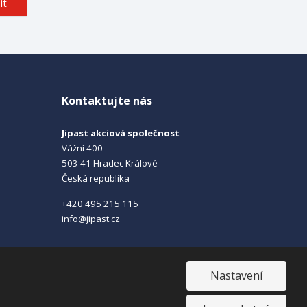
it
Kontaktujte nás
Jipast akciová společnost
Vážní 400
503 41 Hradec Králové
Česká republika
+420 495 215 115
info@jipast.cz
Nastavení