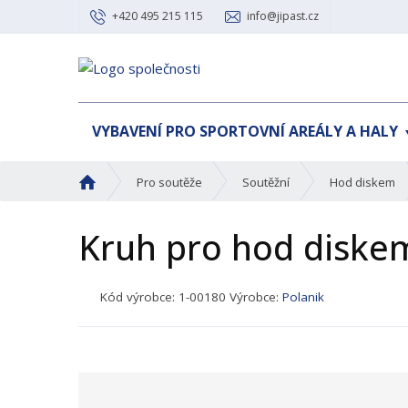
+420 495 215 115
info@jipast.cz
VYBAVENÍ PRO SPORTOVNÍ AREÁLY A HALY
Ú
Pro soutěže
Soutěžní
Hod diskem
v
o
Kruh pro hod diske
d
n
í
K
Kód výrobce:
1-00180
Výrobce:
Polanik
s
ó
t
d
r
p
a
r
n
o
a