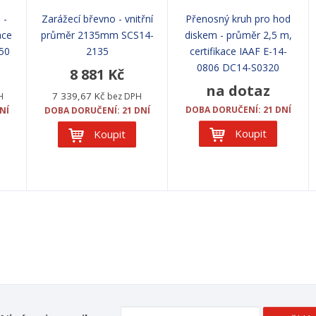
 -
Zarážecí břevno - vnitřní
Přenosný kruh pro hod
ace
průměr 2135mm SCS14-
diskem - průměr 2,5 m,
50
2135
certifikace IAAF E-14-
0806 DC14-S0320
8 881 Kč
na dotaz
7 339,67 Kč
H
bez DPH
DOBA DORUČENÍ: 21 DNÍ
NÍ
DOBA DORUČENÍ: 21 DNÍ
Koupit
Koupit