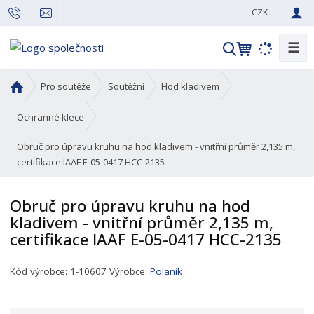
CZK
☰
V
y
h
Ú
Pro soutěže
Soutěžní
Hod kladivem
l
v
o
e
Ochranné klece
d
d
Obruč pro úpravu kruhu na hod kladivem - vnitřní průměr 2,135 m,
n
a
certifikace IAAF E-05-0417 HCC-2135
í
t
s
t
Obruč pro úpravu kruhu na hod
r
kladivem - vnitřní průměr 2,135 m,
a
certifikace IAAF E-05-0417 HCC-2135
n
a
K
Kód výrobce:
1-10607
Výrobce:
Polanik
ó
d