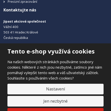
Precizní zpracování
Kontaktujte nás
Jipast akciová společnost
Vážní 400
503 41 Hradec Králové
Česká republika
+420 495 215 115
Tento e-shop využívá cookies
info@jipast.cz
Na našich webových stránkách používáme soubory
cookies. Některé z nich jsou nezbytné, zatímco jiné nám
pomáhají vylepšit tento web a váš uživatelský zážitek.
Souhlasíte s používáním všech cookies?
© 2026, JIPAST akciová společnost
Prohlášení o přístupnosti
|
Ochrana osobních údajů
|
Mapa stránek
Nastavení
|
E
Jen nezbytné
B
VYROBILA
R
Á
N