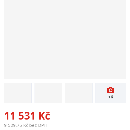
p
r
o
d
u
k
t
u
:
1
6
7
1
+6
11 531 Kč
9 529,75 Kč bez DPH