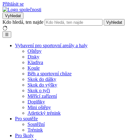
Přihlásit se
Vyhledat
Kdo hledá, ten najde
Vyhledat
☰
Vybavení pro sportovní areály a haly
Oštěpy
Disky
Kladiva
Koule
Běh a sportovní chůze
Skok do dálky
Skok do výšky
Skok o tyči
Měřící zařízení
Doplňky
Mini oštěpy
Atletický trénink
Pro soutěže
Soutěžní
Trénink
Pro školy