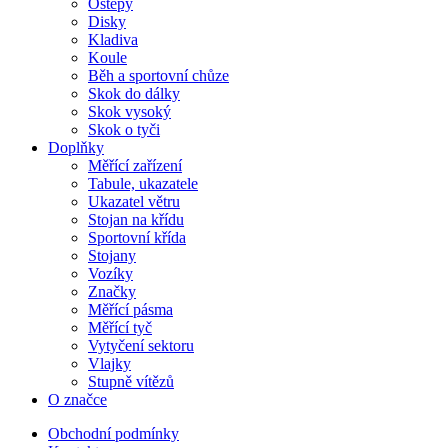
Oštěpy
Disky
Kladiva
Koule
Běh a sportovní chůze
Skok do dálky
Skok vysoký
Skok o tyči
Doplňky
Měřící zařízení
Tabule, ukazatele
Ukazatel větru
Stojan na křídu
Sportovní křída
Stojany
Vozíky
Značky
Měřící pásma
Měřící tyč
Vytyčení sektoru
Vlajky
Stupně vítězů
O značce
Obchodní podmínky