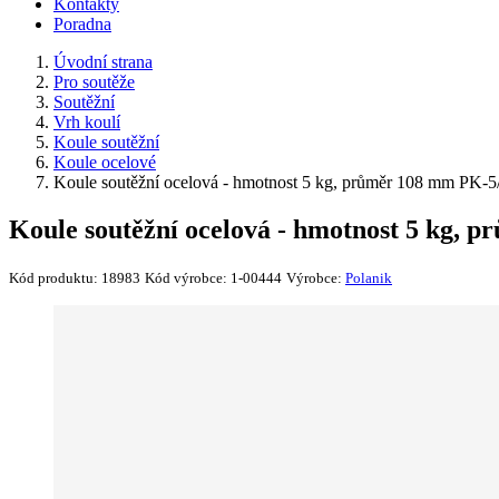
Kontakty
Poradna
Úvodní strana
Pro soutěže
Soutěžní
Vrh koulí
Koule soutěžní
Koule ocelové
Koule soutěžní ocelová - hmotnost 5 kg, průměr 108 mm PK-5
Koule soutěžní ocelová - hmotnost 5 kg, 
Kód produktu:
18983
Kód výrobce:
1-00444
Výrobce:
Polanik