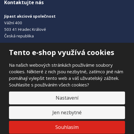
Kontaktujte nás
Jipast akciová společnost
Vážní 400
503 41 Hradec Králové
Česká republika
+420 495 215 115
Tento e-shop využívá cookies
info@jipast.cz
Na našich webových stránkách používáme soubory
cookies. Některé z nich jsou nezbytné, zatímco jiné nám
pomáhají vylepšit tento web a váš uživatelský zážitek.
Souhlasíte s používáním všech cookies?
© 2026, JIPAST akciová společnost
Prohlášení o přístupnosti
|
Ochrana osobních údajů
|
Mapa stránek
Nastavení
|
E
Jen nezbytné
B
VYROBILA
R
Á
N
VISA
MasterCard
Maestro
Souhlasím
A
.