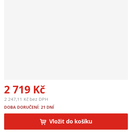
p
r
o
d
u
k
t
u
:
1
8
9
8
1
2 719 Kč
2 247,11 Kč bez DPH
DOBA DORUČENÍ: 21 DNÍ
Vložit do košíku