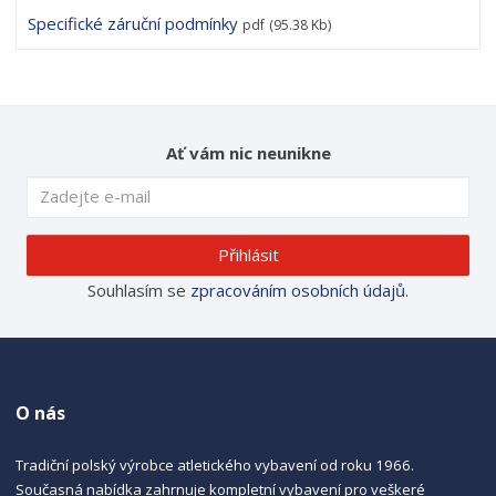
Specifické záruční podmínky
pdf
(95.38 Kb)
Ať vám nic neunikne
Přihlásit
Souhlasím se
zpracováním osobních údajů
.
O nás
Tradiční polský výrobce atletického vybavení od roku 1966.
Současná nabídka zahrnuje kompletní vybavení pro veškeré