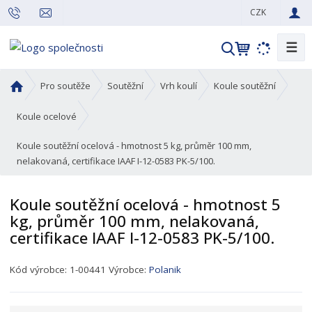
CZK
☰
V
y
h
Ú
Pro soutěže
Soutěžní
Vrh koulí
Koule soutěžní
l
v
o
e
Koule ocelové
d
d
Koule soutěžní ocelová - hmotnost 5 kg, průměr 100 mm,
n
a
nelakovaná, certifikace IAAF I-12-0583 PK-5/100.
í
t
s
t
Koule soutěžní ocelová - hmotnost 5
r
kg, průměr 100 mm, nelakovaná,
a
certifikace IAAF I-12-0583 PK-5/100.
n
a
K
Kód výrobce:
1-00441
Výrobce:
Polanik
ó
d