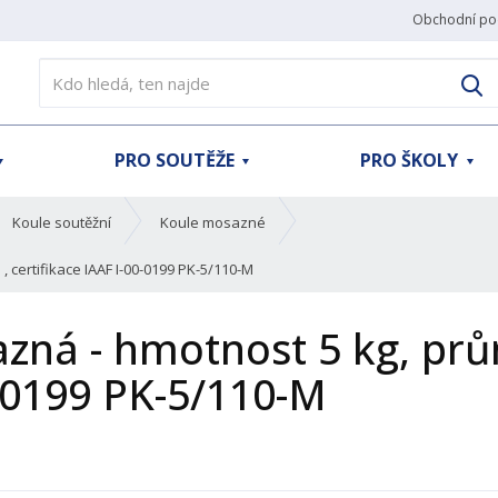
Obchodní po
V
PRO SOUTĚŽE
PRO ŠKOLY
Koule soutěžní
Koule mosazné
 certifikace IAAF I-00-0199 PK-5/110-M
azná - hmotnost 5 kg, pr
0-0199 PK-5/110-M