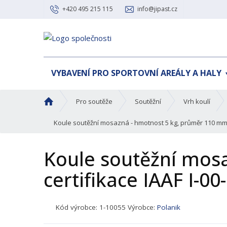
+420 495 215 115
info@jipast.cz
VYBAVENÍ PRO SPORTOVNÍ AREÁLY A HALY
Ú
Pro soutěže
Soutěžní
Vrh koulí
v
o
Koule soutěžní mosazná - hmotnost 5 kg, průměr 110 mm ,
d
n
Koule soutěžní mos
í
s
certifikace IAAF I-0
t
r
a
K
Kód výrobce:
1-10055
Výrobce:
Polanik
n
ó
a