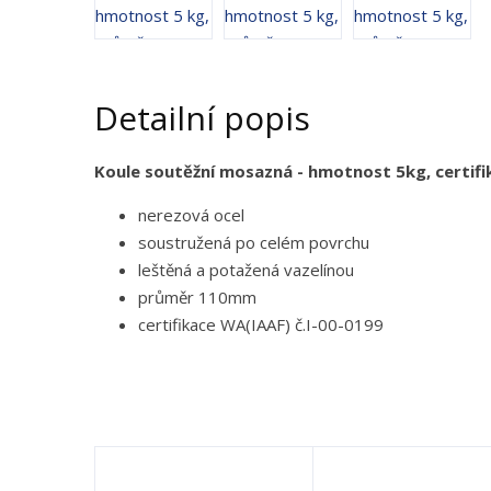
Detailní popis
Koule soutěžní mosazná - hmotnost 5kg, certif
nerezová ocel
soustružená po celém povrchu
leštěná a potažená vazelínou
průměr 110mm
certifikace WA(IAAF) č.I-00-0199