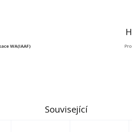
H
ikace WA(IAAF)
Pro
Související