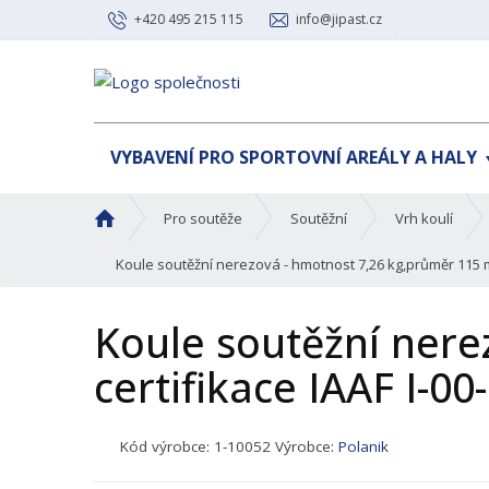
+420 495 215 115
info@jipast.cz
VYBAVENÍ PRO SPORTOVNÍ AREÁLY A HALY
Ú
Pro soutěže
Soutěžní
Vrh koulí
v
o
Koule soutěžní nerezová - hmotnost 7,26 kg,průměr 115 mm
d
n
Koule soutěžní ner
í
s
certifikace IAAF I-0
t
r
a
K
Kód výrobce:
1-10052
Výrobce:
Polanik
n
ó
a