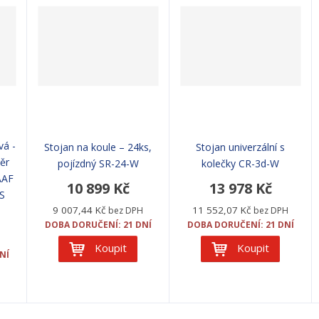
vá -
Stojan na koule – 24ks,
Stojan univerzální s
ěr
pojízdný SR-24-W
kolečky CR-3d-W
AAF
10 899 Kč
13 978 Kč
-S
9 007,44 Kč
11 552,07 Kč
bez DPH
bez DPH
DOBA DORUČENÍ: 21 DNÍ
DOBA DORUČENÍ: 21 DNÍ
H
Koupit
Koupit
NÍ