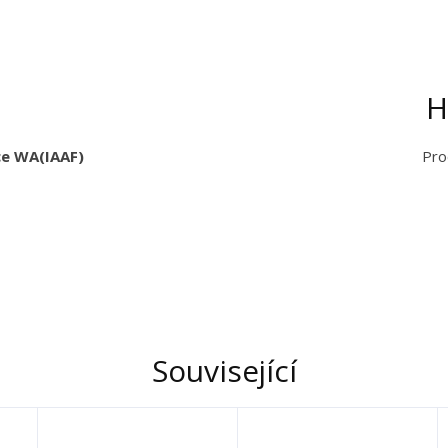
H
ace WA(IAAF)
Pro
Související