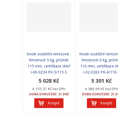
Koule soutěžní nerezová -
Koule soutěžní nerezo
hmotnost 5 kg, průměr
hmotnost 6 kg, prům
115 mm, certifikace IAAF
110 mm, certifikace I
I-00-0234 PK-5/115-S
I-02-0263 PK-6/110
5 028 Kč
5 301 Kč
4 155,37 Kč
4 380,99 Kč
bez DPH
bez DP
DOBA DORUČENÍ: 21 DNÍ
DOBA DORUČENÍ: 21 D
Koupit
Koupit