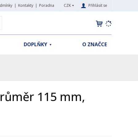
CZK
Přihlásit se
dmínky
Kontakty
Poradna
K
yhledat
d
o
h
DOPLŇKY
O ZNAČCE
l
e
d
á
,
t
e
,průměr 115 mm,
n
n
a
j
d
e