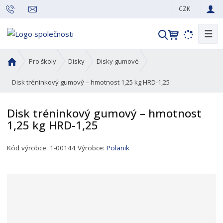
CZK
☰
V
y
h
Ú
Pro školy
Disky
Disky gumové
l
v
o
Disk tréninkový gumový – hmotnost 1,25 kg HRD-1,25
e
d
d
n
a
Disk tréninkový gumový – hmotnost
í
t
1,25 kg HRD-1,25
s
t
K
r
Kód výrobce:
1-00144
Výrobce:
Polanik
ó
a
d
n
p
a
r
o
d