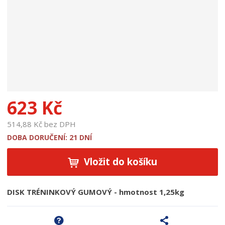
u
k
t
u
:
1
8
7
8
1
623 Kč
514,88 Kč bez DPH
DOBA DORUČENÍ: 21 DNÍ
Vložit do košíku
DISK TRÉNINKOVÝ GUMOVÝ - hmotnost 1,25kg