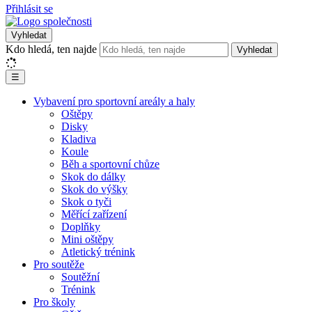
Přihlásit se
Vyhledat
Kdo hledá, ten najde
Vyhledat
☰
Vybavení pro sportovní areály a haly
Oštěpy
Disky
Kladiva
Koule
Běh a sportovní chůze
Skok do dálky
Skok do výšky
Skok o tyči
Měřící zařízení
Doplňky
Mini oštěpy
Atletický trénink
Pro soutěže
Soutěžní
Trénink
Pro školy