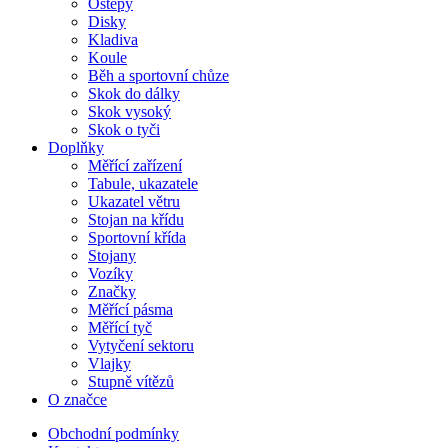
Oštěpy
Disky
Kladiva
Koule
Běh a sportovní chůze
Skok do dálky
Skok vysoký
Skok o tyči
Doplňky
Měřící zařízení
Tabule, ukazatele
Ukazatel větru
Stojan na křídu
Sportovní křída
Stojany
Vozíky
Značky
Měřící pásma
Měřící tyč
Vytyčení sektoru
Vlajky
Stupně vítězů
O značce
Obchodní podmínky