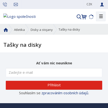
CZK
☰
V
y
h
Ú
Tašky na disky
Atletika
Disky a stojany
l
v
o
e
Tašky na disky
d
d
n
a
í
t
s
Ať vám nic neunikne
t
r
a
n
Přihlásit
a
Souhlasím se
zpracováním osobních údajů
.