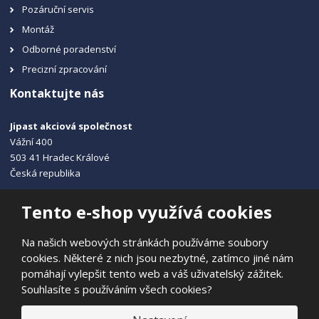
Pozáruční servis
Montáž
Odborné poradenství
Precizní zpracování
Kontaktujte nás
Jipast akciová společnost
Vážní 400
503 41 Hradec Králové
Česká republika
+420 495 215 115
Tento e-shop využívá cookies
info@jipast.cz
Na našich webových stránkách používáme soubory
cookies. Některé z nich jsou nezbytné, zatímco jiné nám
pomáhají vylepšit tento web a váš uživatelský zážitek.
Souhlasíte s používáním všech cookies?
© 2026, JIPAST akciová společnost
Prohlášení o přístupnosti
|
Ochrana osobních údajů
|
Mapa stránek