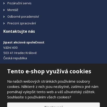
Pozáruční servis
Montáž
Odborné poradenství
Precizní zpracování
Kontaktujte nás
Jipast akciová společnost
Vážní 400
503 41 Hradec Králové
Česká republika
+420 495 215 115
Tento e-shop využívá cookies
info@jipast.cz
Na našich webových stránkách používáme soubory
cookies. Některé z nich jsou nezbytné, zatímco jiné nám
pomáhají vylepšit tento web a váš uživatelský zážitek.
Souhlasíte s používáním všech cookies?
© 2026, JIPAST akciová společnost
Prohlášení o přístupnosti
|
Ochrana osobních údajů
|
Mapa stránek