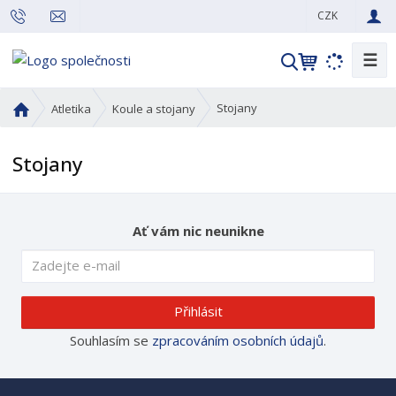
CZK
☰
V
y
h
Ú
Stojany
Atletika
Koule a stojany
l
v
o
e
Stojany
d
d
n
a
í
t
s
Ať vám nic neunikne
t
r
a
n
Přihlásit
a
Souhlasím se
zpracováním osobních údajů
.