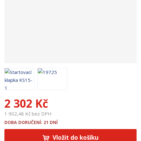
u
k
t
u
:
1
9
7
2
5
2 302 Kč
1 902,48 Kč bez DPH
DOBA DORUČENÍ: 21 DNÍ
Vložit do košíku