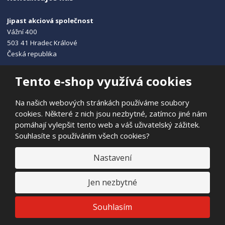
Jipast akciová společnost
Vážní 400
503 41 Hradec Králové
Česká republika
+420 495 215 115
Tento e-shop využívá cookies
info@jipast.cz
Na našich webových stránkách používáme soubory
cookies. Některé z nich jsou nezbytné, zatímco jiné nám
pomáhají vylepšit tento web a váš uživatelský zážitek.
Souhlasíte s používáním všech cookies?
© 2026, JIPAST akciová společnost
Prohlášení o přístupnosti
|
Ochrana osobních údajů
|
Mapa stránek
Nastavení
|
E
Jen nezbytné
B
VYROBILA
R
Á
N
VISA
MasterCard
Maestro
Souhlasím
A
.
C