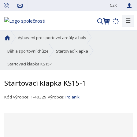
CZK
☰
V
y
h
Ú
Vybavení pro sportovní areály a haly
l
v
o
e
Běh a sportovní chůze
Startovací klapka
d
d
Startovací klapka KS15-1
n
a
í
t
s
Startovací klapka KS15-1
t
r
K
Kód výrobce:
1-40329
Výrobce:
Polanik
a
ó
n
d
a
p
r
o
d