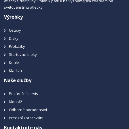
atletické disciplíny, Polanik patří k nejvýznamějším značkám na
světovém trhu atletiky.
Výrobky
Oštěpy
Disky
Překážky
Startovací bloky
Koule
Kladiva
Naše služby
Pozáruční servis
Montáž
Odborné poradenství
Precizní zpracování
Kontaktujte nás