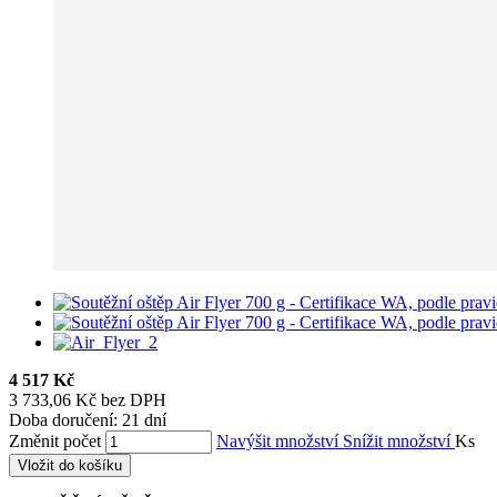
4 517 Kč
3 733,06 Kč bez DPH
Doba doručení: 21 dní
Změnit počet
Navýšit množství
Snížit množství
Ks
Vložit do košíku