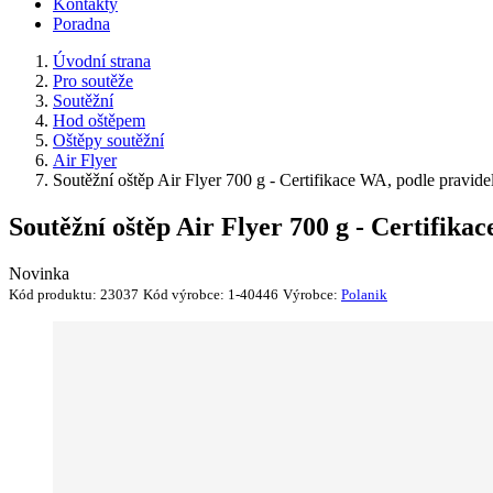
Kontakty
Poradna
Úvodní strana
Pro soutěže
Soutěžní
Hod oštěpem
Oštěpy soutěžní
Air Flyer
Soutěžní oštěp Air Flyer 700 g - Certifikace WA, podle pravide
Soutěžní oštěp Air Flyer 700 g - Certifika
Novinka
Kód produktu:
23037
Kód výrobce:
1-40446
Výrobce:
Polanik