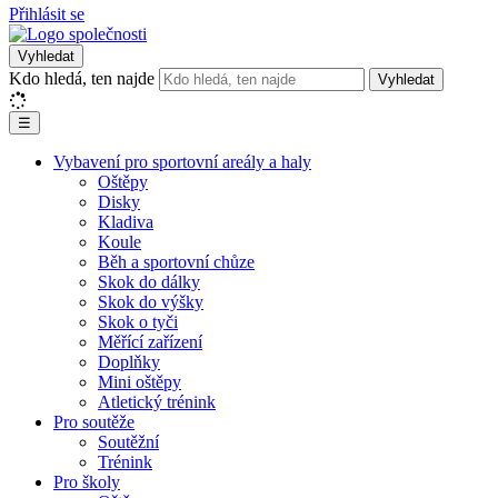
Přihlásit se
Vyhledat
Kdo hledá, ten najde
Vyhledat
☰
Vybavení pro sportovní areály a haly
Oštěpy
Disky
Kladiva
Koule
Běh a sportovní chůze
Skok do dálky
Skok do výšky
Skok o tyči
Měřící zařízení
Doplňky
Mini oštěpy
Atletický trénink
Pro soutěže
Soutěžní
Trénink
Pro školy