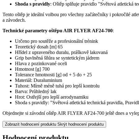
Shoda s pravidly
: Oštěp splňuje pravidlo "Světová atletická t
Tento oštěp je ideální volbou pro všechny začátečníky i pokročilé a
a závodech.
Technické parametry oštěpu AIR FLYER AF24-700
:
Určeno pro soutěže a profesionální trénink
Teoretický dosah [m] 65
Hřídel z upraveného duralu, práškově lakovaná
Grip bavlněná šňůra se syntetickým jádrem
Hlava z pozinkované oceli
Hmotnost [g] 700
Tolerance hmotnosti [g] od + 5 do + 25
Materiál: Duraluminium
Tuhost: Mírně méně tuhá pro lepší kontrolu
Barva: Průhledný lak
Hrot: Ostřejší pro lepší aerodynamiku
Shoda s pravidly: "Světová atletická technická pravidla, Pravid
Objednejte si závodní oštěp AIR FLYER AF24-700 ještě dnes a vylep
Zobrazit hodnocení produktu
Skrýt hodnocení produktu
Hodnocení produktu