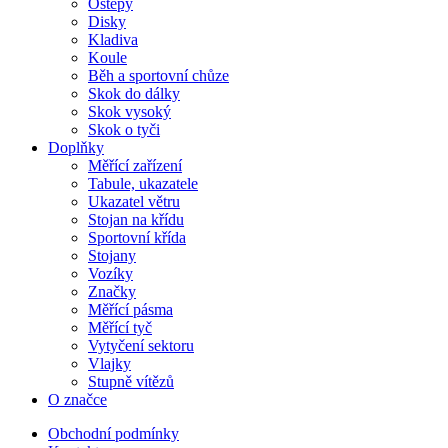
Oštěpy
Disky
Kladiva
Koule
Běh a sportovní chůze
Skok do dálky
Skok vysoký
Skok o tyči
Doplňky
Měřící zařízení
Tabule, ukazatele
Ukazatel větru
Stojan na křídu
Sportovní křída
Stojany
Vozíky
Značky
Měřící pásma
Měřící tyč
Vytyčení sektoru
Vlajky
Stupně vítězů
O značce
Obchodní podmínky