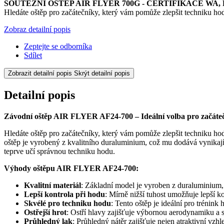
SOUTĚŽNÍ OŠTĚP AIR FLYER 700G - CERTIFIKACE WA,
Hledáte oštěp pro začátečníky, který vám pomůže zlepšit techniku h
Zobraz detailní popis
Zeptejte se odborníka
Sdílet
Zobrazit detailní popis
Skrýt detailní popis
Detailní popis
Závodní oštěp AIR FLYER AF24-700 – Ideální volba pro začáteč
Hledáte oštěp pro začátečníky, který vám pomůže zlepšit techniku h
oštěp je vyrobený z kvalitního duraluminium, což mu dodává vynikající
teprve učí správnou techniku hodu.
Výhody oštěpu AIR FLYER AF24-700:
Kvalitní materiál
: Základní model je vyroben z duraluminium, 
Lepší kontrola při hodu
: Mírně nižší tuhost umožňuje lepší ko
Skvélé pro techniku hodu
: Tento oštěp je ideální pro trénink
Ostřejší hrot
: Ostří hlavy zajišťuje výbornou aerodynamiku a st
Průhledný lak
: Průhledný nátěr zajišťuje nejen atraktivní vzhl