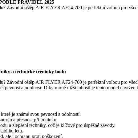
 PODLE PRAVIDEL 2025
odu? Závodní oštěp AIR FLYER AF24-700 je perfektní volbou pro všech
níky a technické tréninky hodu
odu? Závodní oštěp AIR FLYER AF24-700 je perfektní volbou pro všech
 pevnost a odolnost. Díky mírně nižší tuhosti je tento model navržen tak
které je známé svou pevností a odolností.
ntrolu a přesnost při tréninku.
 hodu a zlepšení techniky, což je klíčové pro úspěšné závody.
abilitu letu.
ed, ale i ochranu proti poškození.