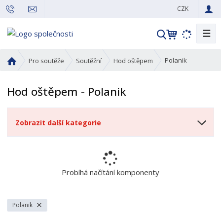
CZK
☰
V
y
h
Ú
Polanik
Pro soutěže
Soutěžní
Hod oštěpem
l
v
o
e
Hod oštěpem - Polanik
d
d
n
a
í
t
Zobrazit další kategorie
s
t
r
a
n
Probíhá načítání komponenty
a
Polanik