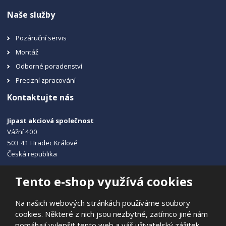
Naše služby
Pozáruční servis
Montáž
Odborné poradenství
Precizní zpracování
Kontaktujte nás
Jipast akciová společnost
Vážní 400
503 41 Hradec Králové
Česká republika
+420 495 215 115
Tento e-shop využívá cookies
info@jipast.cz
Na našich webových stránkách používáme soubory
cookies. Některé z nich jsou nezbytné, zatímco jiné nám
pomáhají vylepšit tento web a váš uživatelský zážitek.