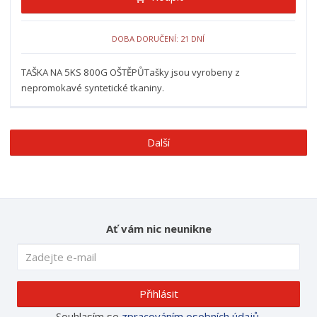
DOBA DORUČENÍ: 21 DNÍ
TAŠKA NA 5KS 800G OŠTĚPŮTašky jsou vyrobeny z
nepromokavé syntetické tkaniny.
Další
Ať vám nic neunikne
Přihlásit
Souhlasím se
zpracováním osobních údajů
.