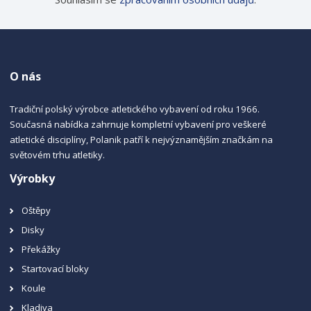
O nás
Tradiční polský výrobce atletického vybavení od roku 1966.
Současná nabídka zahrnuje kompletní vybavení pro veškeré
atletické disciplíny, Polanik patří k nejvýznamějším značkám na
světovém trhu atletiky.
Výrobky
Oštěpy
Disky
Překážky
Startovací bloky
Koule
Kladiva