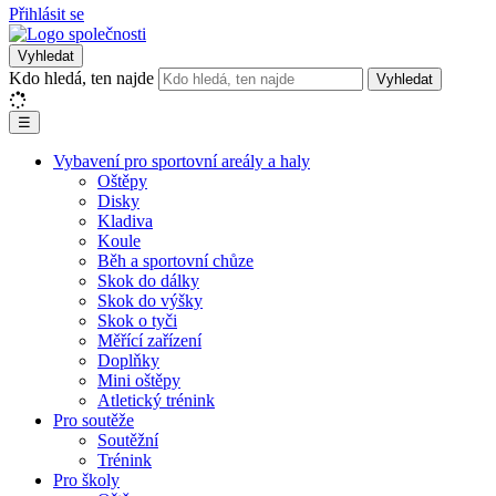
Přihlásit se
Vyhledat
Kdo hledá, ten najde
Vyhledat
☰
Vybavení pro sportovní areály a haly
Oštěpy
Disky
Kladiva
Koule
Běh a sportovní chůze
Skok do dálky
Skok do výšky
Skok o tyči
Měřící zařízení
Doplňky
Mini oštěpy
Atletický trénink
Pro soutěže
Soutěžní
Trénink
Pro školy