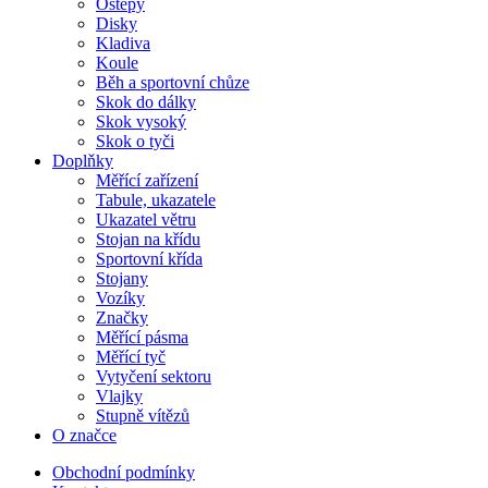
Oštěpy
Disky
Kladiva
Koule
Běh a sportovní chůze
Skok do dálky
Skok vysoký
Skok o tyči
Doplňky
Měřící zařízení
Tabule, ukazatele
Ukazatel větru
Stojan na křídu
Sportovní křída
Stojany
Vozíky
Značky
Měřící pásma
Měřící tyč
Vytyčení sektoru
Vlajky
Stupně vítězů
O značce
Obchodní podmínky