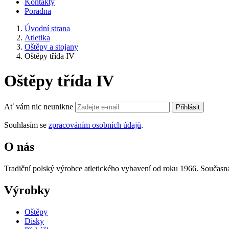
Kontakty
Poradna
Úvodní strana
Atletika
Oštěpy a stojany
Oštěpy třída IV
Oštěpy třída IV
Ať vám nic neunikne
Přihlásit
Souhlasím se
zpracováním osobních údajů
.
O nás
Tradiční polský výrobce atletického vybavení od roku 1966. Současná 
Výrobky
Oštěpy
Disky