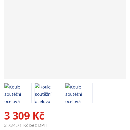
p
r
o
d
u
k
t
u
:
1
1
7
2
3 309 Kč
2 734,71 Kč bez DPH