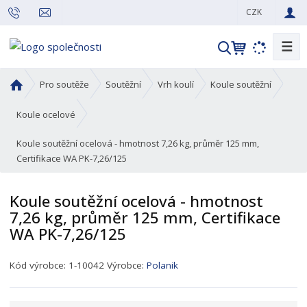
CZK
☰
V
y
h
Ú
Pro soutěže
Soutěžní
Vrh koulí
Koule soutěžní
l
v
o
e
Koule ocelové
d
d
Koule soutěžní ocelová - hmotnost 7,26 kg, průměr 125 mm,
n
a
Certifikace WA PK-7,26/125
í
t
s
t
Koule soutěžní ocelová - hmotnost
r
7,26 kg, průměr 125 mm, Certifikace
a
WA PK-7,26/125
n
a
K
Kód výrobce:
1-10042
Výrobce:
Polanik
ó
d