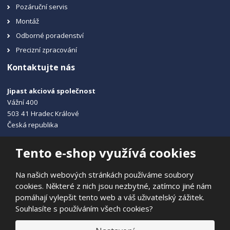
Pozáruční servis
Montáž
Odborné poradenství
Precizní zpracování
Kontaktujte nás
Jipast akciová společnost
Vážní 400
503 41 Hradec Králové
Česká republika
+420 495 215 115
Tento e-shop využívá cookies
info@jipast.cz
Na našich webových stránkách používáme soubory
cookies. Některé z nich jsou nezbytné, zatímco jiné nám
pomáhají vylepšit tento web a váš uživatelský zážitek.
Souhlasíte s používáním všech cookies?
© 2026, JIPAST akciová společnost
Prohlášení o přístupnosti
|
Ochrana osobních údajů
|
Mapa stránek