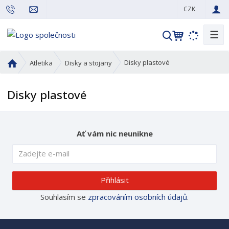
CZK
☰
V
y
h
Ú
Disky plastové
Atletika
Disky a stojany
l
v
o
e
Disky plastové
d
d
n
a
í
t
s
Ať vám nic neunikne
t
r
a
n
Přihlásit
a
Souhlasím se
zpracováním osobních údajů
.