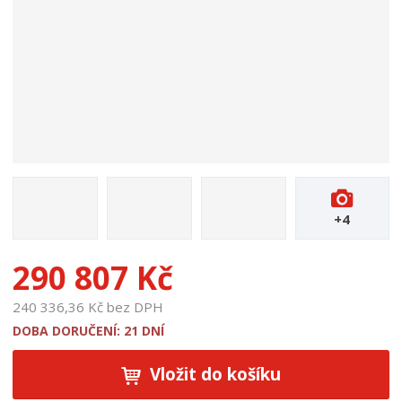
u
k
t
u
:
1
8
8
1
4
+4
290 807 Kč
240 336,36 Kč bez DPH
DOBA DORUČENÍ: 21 DNÍ
Vložit do košíku