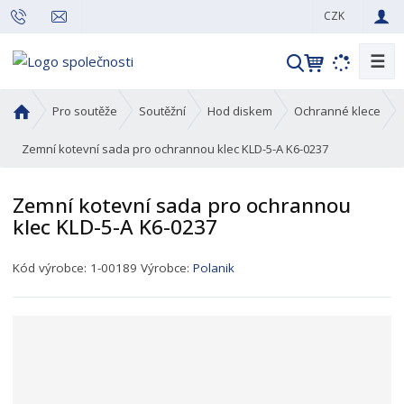
CZK
☰
V
y
h
Ú
Pro soutěže
Soutěžní
Hod diskem
Ochranné klece
l
v
o
Zemní kotevní sada pro ochrannou klec KLD-5-A K6-0237
e
d
d
n
a
Zemní kotevní sada pro ochrannou
í
t
klec KLD-5-A K6-0237
s
t
K
r
Kód výrobce:
1-00189
Výrobce:
Polanik
ó
a
d
n
p
a
r
o
d