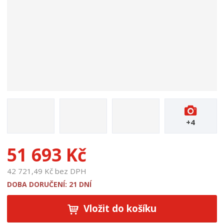
u
k
t
u
:
1
7
8
4
7
+4
51 693 Kč
42 721,49 Kč bez DPH
DOBA DORUČENÍ: 21 DNÍ
Vložit do košíku