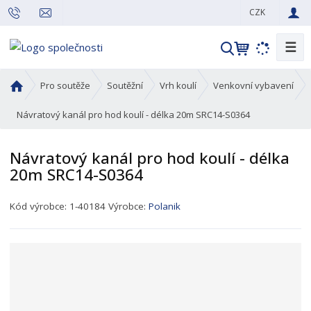
CZK
☰
V
y
h
Ú
Pro soutěže
Soutěžní
Vrh koulí
Venkovní vybavení
l
v
o
Návratový kanál pro hod koulí - délka 20m SRC14-S0364
e
d
d
n
a
Návratový kanál pro hod koulí - délka
í
t
20m SRC14-S0364
s
t
K
r
Kód výrobce:
1-40184
Výrobce:
Polanik
ó
a
d
n
p
a
r
o
d