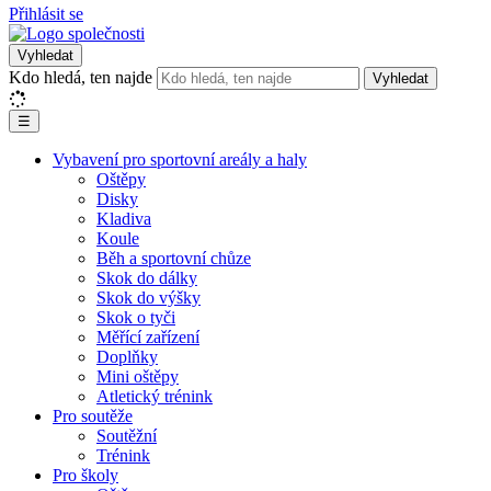
Přihlásit se
Vyhledat
Kdo hledá, ten najde
Vyhledat
☰
Vybavení pro sportovní areály a haly
Oštěpy
Disky
Kladiva
Koule
Běh a sportovní chůze
Skok do dálky
Skok do výšky
Skok o tyči
Měřící zařízení
Doplňky
Mini oštěpy
Atletický trénink
Pro soutěže
Soutěžní
Trénink
Pro školy