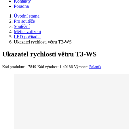
Kontakty
Poradna
Úvodní strana
Pro soutěže
Soutěžní
Měřící zařízení
LED počítadla
Ukazatel rychlosti větru T3-WS
Ukazatel rychlosti větru T3-WS
Kód produktu:
17849
Kód výrobce:
1-40186
Výrobce:
Polanik