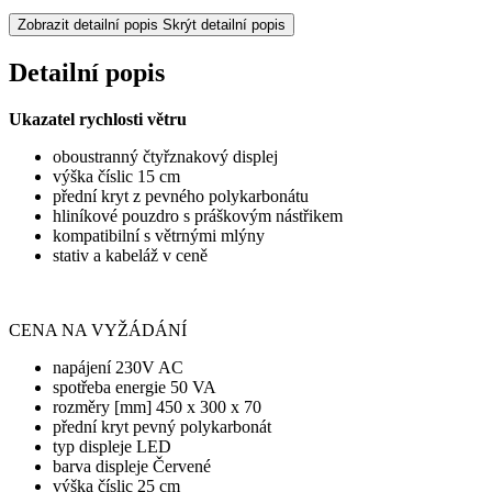
Zobrazit detailní popis
Skrýt detailní popis
Detailní popis
Ukazatel rychlosti větru
oboustranný čtyřznakový displej
výška číslic 15 cm
přední kryt z pevného polykarbonátu
hliníkové pouzdro s práškovým nástřikem
kompatibilní s větrnými mlýny
stativ a kabeláž v ceně
CENA NA VYŽÁDÁNÍ
napájení
230V AC
spotřeba energie
50 VA
rozměry [mm]
450 x 300 x 70
přední kryt
pevný polykarbonát
typ displeje
 LED
barva displeje
Červené
výška číslic
25 cm