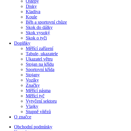
Oštěpy
Disky
Kladiva
Koule
Běh a sportovní chůze
Skok do dálky
Skok vysoký
Skok o tyči
Doplňky
Měřící zařízení
Tabule, ukazatele
Ukazatel větru
Stojan na křídu
Sportovní křída
Stojany
Vozíky
Značky
Měřící pásma
Měřící tyč
Vytyčení sektoru
Vlajky
Stupně vítězů
O značce
Obchodní podmínky