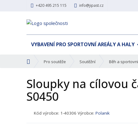
+420 495 215 115
info@jipast.cz
VYBAVENÍ PRO SPORTOVNÍ AREÁLY A HALY
Ú
Pro soutěže
Soutěžní
Běh a sportovn
v
o
Sloupky na cílovou č
d
n
S0450
í
s
t
K
Kód výrobce:
1-40306
Výrobce:
Polanik
r
ó
a
d
n
p
a