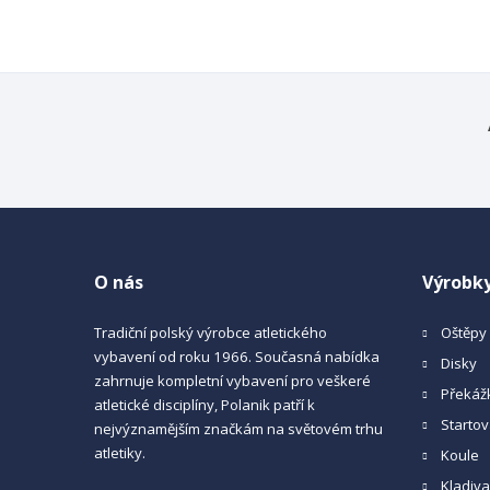
O nás
Výrobk
Tradiční polský výrobce atletického
Oštěpy
vybavení od roku 1966. Současná nabídka
Disky
zahrnuje kompletní vybavení pro veškeré
Překáž
atletické disciplíny, Polanik patří k
Startov
nejvýznamějším značkám na světovém trhu
atletiky.
Koule
Kladiv