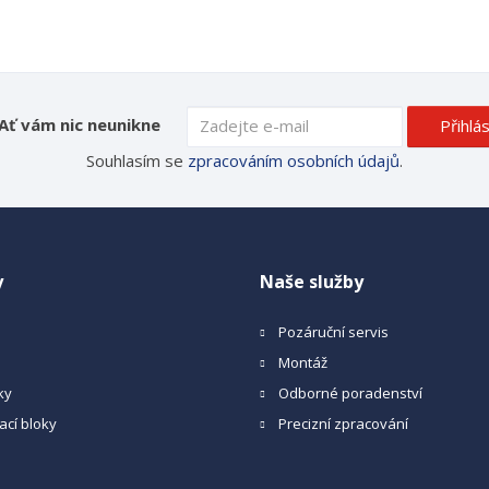
Ať vám nic neunikne
Přihlás
Souhlasím se
zpracováním osobních údajů
.
y
Naše služby
Pozáruční servis
Montáž
ky
Odborné poradenství
ací bloky
Precizní zpracování
a