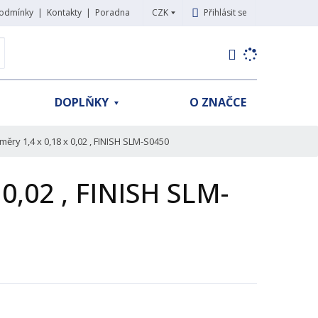
CZK
Přihlásit se
odmínky
Kontakty
Poradna
K
yhledat
d
o
h
DOPLŇKY
O ZNAČCE
l
e
d
měry 1,4 x 0,18 x 0,02 , FINISH SLM-S0450
á
,
 0,02 , FINISH SLM-
t
e
n
n
a
j
d
e