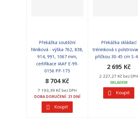
Překážka soutěžní
Překážka skládací
hliníková - výška 762, 838,
tréninková s polstrov
914, 991, 1067 mm,
příčkou 30-45 cm S-
certifikace IAAF E-99-
2 695 Kč
0156 PP-173
2 227,27 Kč
bez DP
8 704 Kč
SKLADEM
7 193,39 Kč
bez DPH
Koupit
DOBA DORUČENÍ: 21 DNÍ
Koupit