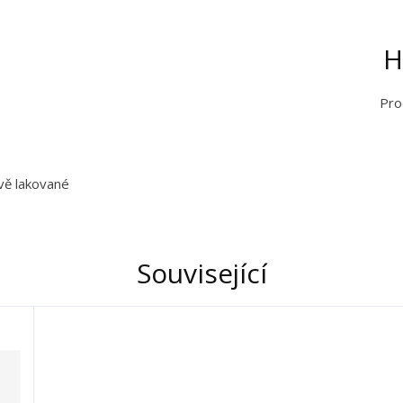
H
Pro
vě lakované
Související