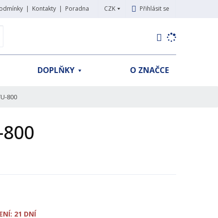
CZK
Přihlásit se
odmínky
Kontakty
Poradna
K
yhledat
d
o
h
DOPLŇKY
O ZNAČCE
l
e
d
TU-800
á
,
-800
t
e
n
n
a
j
d
e
NÍ: 21 DNÍ