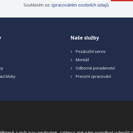
Souhlasím se
zpracováním osobních údajů
.
y
Naše služby
Pozáruční servis
Montáž
ky
Odborné poradenství
ací bloky
Precizní zpracování
a
teré z nich jsou nezbytné, zatímco jiné nám pomáhají vylepšit te