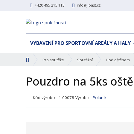
+420 495 215 115
info@jipast.cz
VYBAVENÍ PRO SPORTOVNÍ AREÁLY A HALY
Ú
Pro soutěže
Soutěžní
Hod oštěpem
v
o
Pouzdro na 5ks oště
d
n
í
K
Kód výrobce:
1-00078
Výrobce:
Polanik
s
ó
t
d
r
p
a
r
n
o
a