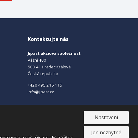
Kontaktujte nás
Jipast akciová společnost
Vážní 400
503 41 Hradec Králové
Česká republika
+420 495 215 115
info@jipast.cz
Nastavení
Jen nezbytné
VISA
MasterCard
Maestro
nto web a váš uživatelský zážitek.