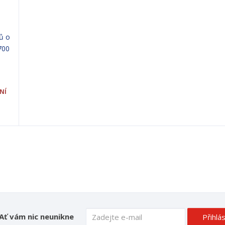
ů o
700
H
NÍ
Ať vám nic neunikne
Přihlás