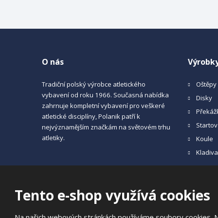
O nás
Výrobk
Tradiční polský výrobce atletického
Oštěpy
vybavení od roku 1966. Současná nabídka
Disky
zahrnuje kompletní vybavení pro veškeré
Překáž
atletické disciplíny, Polanik patří k
Startov
nejvýznamějším značkám na světovém trhu
atletiky.
Koule
Kladiv
Tento e-shop využívá cookies
© 2026, JIPAST akciová společnost
Na našich webových stránkách používáme soubory cookies. Něk