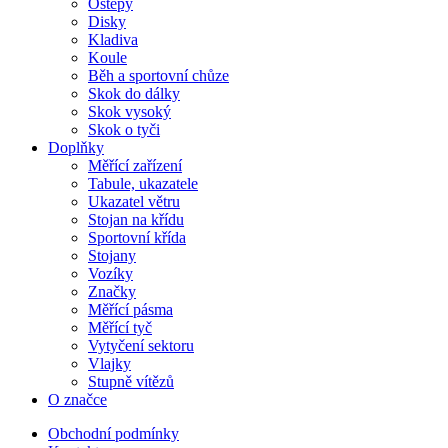
Oštěpy
Disky
Kladiva
Koule
Běh a sportovní chůze
Skok do dálky
Skok vysoký
Skok o tyči
Doplňky
Měřící zařízení
Tabule, ukazatele
Ukazatel větru
Stojan na křídu
Sportovní křída
Stojany
Vozíky
Značky
Měřící pásma
Měřící tyč
Vytyčení sektoru
Vlajky
Stupně vítězů
O značce
Obchodní podmínky