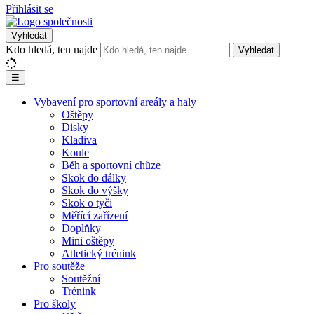
Přihlásit se
Vyhledat
Kdo hledá, ten najde
Vyhledat
☰
Vybavení pro sportovní areály a haly
Oštěpy
Disky
Kladiva
Koule
Běh a sportovní chůze
Skok do dálky
Skok do výšky
Skok o tyči
Měřící zařízení
Doplňky
Mini oštěpy
Atletický trénink
Pro soutěže
Soutěžní
Trénink
Pro školy