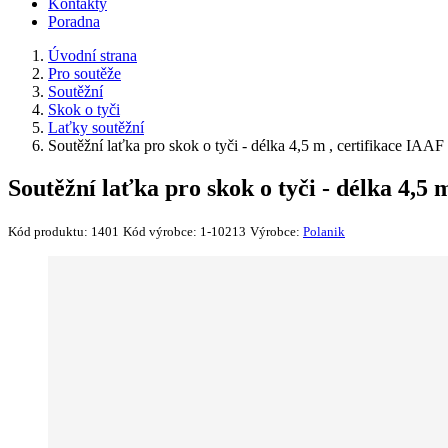
Kontakty
Poradna
Úvodní strana
Pro soutěže
Soutěžní
Skok o tyči
Laťky soutěžní
Soutěžní laťka pro skok o tyči - délka 4,5 m , certifikace IA
Soutěžní laťka pro skok o tyči - délka 4,5
Kód produktu:
1401
Kód výrobce:
1-10213
Výrobce:
Polanik