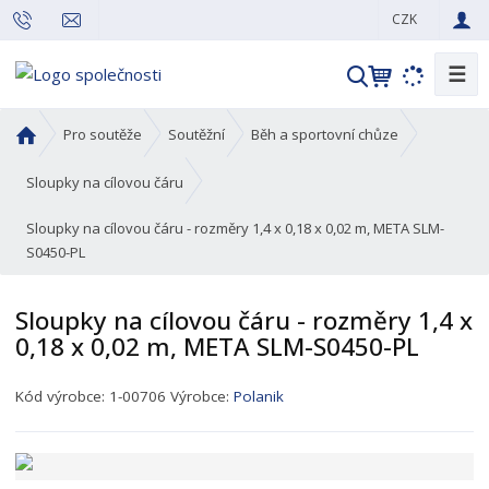
CZK
☰
V
y
h
Ú
Pro soutěže
Soutěžní
Běh a sportovní chůze
l
v
o
e
Sloupky na cílovou čáru
d
d
Sloupky na cílovou čáru - rozměry 1,4 x 0,18 x 0,02 m, META SLM-
n
a
S0450-PL
í
t
s
t
Sloupky na cílovou čáru - rozměry 1,4 x
r
0,18 x 0,02 m, META SLM-S0450-PL
a
n
K
Kód výrobce:
1-00706
Výrobce:
Polanik
a
ó
d
p
r