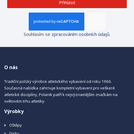
Přihlásit
Souhlasím se
zpracováním osobních údajů
.
O nás
Tradiční polský výrobce atletického vybavení od roku 1966.
Současná nabídka zahrnuje kompletní vybavení pro veškeré
atletické disciplíny, Polanik patří k nejvýznamějším značkám na
světovém trhu atletiky.
Výrobky
Oštěpy
Disky