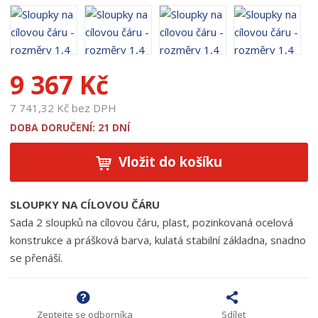
o
d
u
k
9 367 Kč
t
u
7 741,32 Kč bez DPH
:
1
DOBA DORUČENÍ: 21 DNÍ
9
1
Vložit do košíku
4
5
SLOUPKY NA CÍLOVOU ČÁRU
Sada 2 sloupků na cílovou čáru, plast, pozinkovaná ocelová
konstrukce a prášková barva, kulatá stabilní základna, snadno
se přenáší.
Zeptejte se odborníka
Sdílet