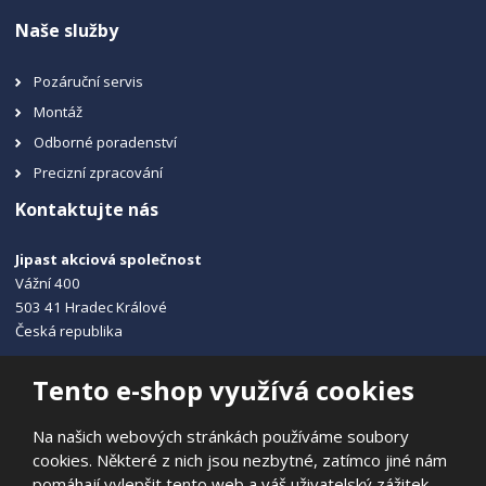
Naše služby
Pozáruční servis
Montáž
Odborné poradenství
Precizní zpracování
Kontaktujte nás
Jipast akciová společnost
Vážní 400
503 41 Hradec Králové
Česká republika
+420 495 215 115
Tento e-shop využívá cookies
info@jipast.cz
Na našich webových stránkách používáme soubory
cookies. Některé z nich jsou nezbytné, zatímco jiné nám
pomáhají vylepšit tento web a váš uživatelský zážitek.