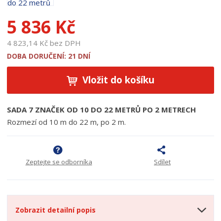
u
k
5 836 Kč
t
u
4 823,14 Kč bez DPH
:
1
DOBA DORUČENÍ: 21 DNÍ
7
1
Vložit do košíku
1
4
SADA 7 ZNAČEK OD 10 DO 22 METRŮ PO 2 METRECH
Rozmezí od 10 m do 22 m, po 2 m.
Zeptejte se odborníka
Sdílet
Zobrazit detailní popis