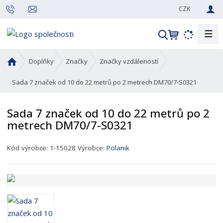
CZK
☰
V
y
h
Ú
Doplňky
Značky
Značky vzdáleností
l
v
o
Sada 7 značek od 10 do 22 metrů po 2 metrech DM70/7-S0321
e
d
d
n
a
Sada 7 značek od 10 do 22 metrů po 2
í
t
metrech DM70/7-S0321
s
t
K
r
Kód výrobce:
1-15028
Výrobce:
Polanik
ó
a
d
n
p
a
r
o
d