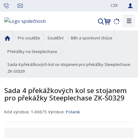
CZK
☰
V
y
h
Ú
Pro soutěže
Soutěžní
Běh a sportovní chůze
l
v
o
e
Překážky na Steeplechase
d
d
Sada 4 překážkových kol se stojanem pro překážky Steeplechase
n
a
ZK-S0329
í
t
s
t
Sada 4 překážkových kol se stojanem
r
pro překážky Steeplechase ZK-S0329
a
n
K
Kód výrobce:
1-00675
Výrobce:
Polanik
a
ó
d
p
r