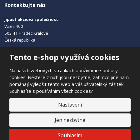
Kontaktujte nás
Jipast akciová společnost
Vážní 400
503 41 Hradec Králové
Česká republika
+420 495 215 115
Tento e-shop využívá cookies
info@jipast.cz
Na našich webových stránkách používáme soubory
cookies. Některé z nich jsou nezbytné, zatímco jiné nám
pomáhají vylepšit tento web a váš uživatelský zážitek.
Souhlasíte s používáním všech cookies?
© 2026, JIPAST akciová společnost
Prohlášení o přístupnosti
|
Ochrana osobních údajů
|
Mapa stránek
Nastavení
|
E
Jen nezbytné
B
VYROBILA
R
Á
N
VISA
MasterCard
Maestro
Souhlasím
A
.