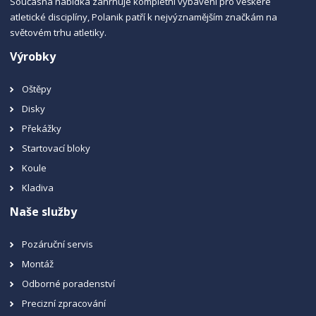
Současná nabídka zahrnuje kompletní vybavení pro veškeré
atletické disciplíny, Polanik patří k nejvýznamějším značkám na
světovém trhu atletiky.
Výrobky
Oštěpy
Disky
Překážky
Startovací bloky
Koule
Kladiva
Naše služby
Pozáruční servis
Montáž
Odborné poradenství
Precizní zpracování