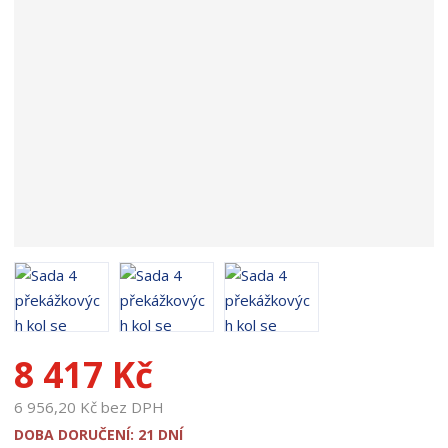
o
d
u
k
t
u
:
1
9
1
3
2
8 417 Kč
6 956,20 Kč bez DPH
DOBA DORUČENÍ: 21 DNÍ